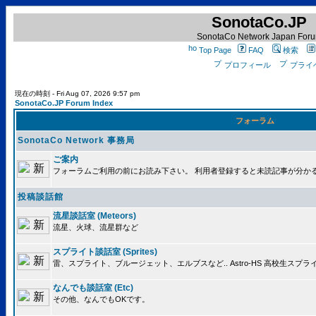
SonotaCo.JP
SonotaCo Network Japan For
Top Page
FAQ
検索
プロフィール
プライ
現在の時刻 - Fri Aug 07, 2026 9:57 pm
SonotaCo.JP Forum Index
フォーラム
SonotaCo Network 事務局
ご案内
フォーラムご利用の前にお読み下さい。 利用者登録すると未読記事が分か
投稿談話館
流星談話室 (Meteors)
流星、火球、流星群など
スプライト談話室 (Sprites)
雷、スプライト、ブルージェット、エルブスなど.. Astro-HS 高校生ス
なんでも談話室 (Etc)
その他、なんでもOKです。