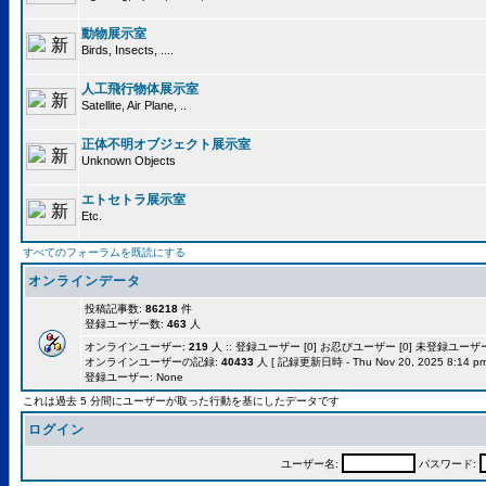
動物展示室
Birds, Insects, ....
人工飛行物体展示室
Satellite, Air Plane, ..
正体不明オブジェクト展示室
Unknown Objects
エトセトラ展示室
Etc.
すべてのフォーラムを既読にする
オンラインデータ
投稿記事数:
86218
件
登録ユーザー数:
463
人
オンラインユーザー:
219
人 :: 登録ユーザー [0] お忍びユーザー [0] 未登録ユーザー [
オンラインユーザーの記録:
40433
人 [ 記録更新日時 - Thu Nov 20, 2025 8:14 pm
登録ユーザー: None
これは過去 5 分間にユーザーが取った行動を基にしたデータです
ログイン
ユーザー名:
パスワード: