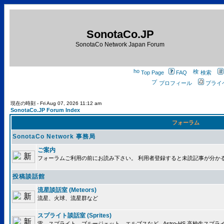
SonotaCo.JP
SonotaCo Network Japan Forum
Top Page
FAQ
検索
プロフィール
プライ
現在の時刻 - Fri Aug 07, 2026 11:12 am
SonotaCo.JP Forum Index
フォーラム
SonotaCo Network 事務局
ご案内
フォーラムご利用の前にお読み下さい。 利用者登録すると未読記事が分か
投稿談話館
流星談話室 (Meteors)
流星、火球、流星群など
スプライト談話室 (Sprites)
雷、スプライト、ブルージェット、エルブスなど.. Astro-HS 高校生ス