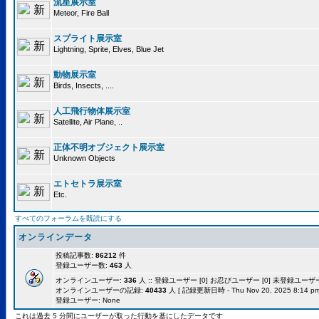
流星展示室
Meteor, Fire Ball
スプライト展示室
Lightning, Sprite, Elves, Blue Jet
動物展示室
Birds, Insects, ....
人工飛行物体展示室
Satellite, Air Plane, ..
正体不明オブジェクト展示室
Unknown Objects
エトセトラ展示室
Etc.
すべてのフォーラムを既読にする
オンラインデータ
投稿記事数:
86212
件
登録ユーザー数:
463
人
オンラインユーザー:
336
人 :: 登録ユーザー [0] お忍びユーザー [0] 未登録ユーザー [
オンラインユーザーの記録:
40433
人 [ 記録更新日時 - Thu Nov 20, 2025 8:14 pm
登録ユーザー: None
これは過去 5 分間にユーザーが取った行動を基にしたデータです