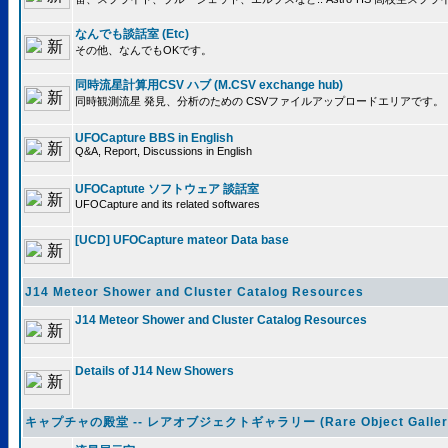
なんでも談話室 (Etc)
その他、なんでもOKです。
同時流星計算用CSV ハブ (M.CSV exchange hub)
同時観測流星 発見、分析のための CSVファイルアップロードエリアです。
UFOCapture BBS in English
Q&A, Report, Discussions in English
UFOCaptute ソフトウェア 談話室
UFOCapture and its related softwares
[UCD] UFOCapture mateor Data base
J14 Meteor Shower and Cluster Catalog Resources
J14 Meteor Shower and Cluster Catalog Resources
Details of J14 New Showers
キャプチャの殿堂 -- レアオブジェクトギャラリー (Rare Object Galler