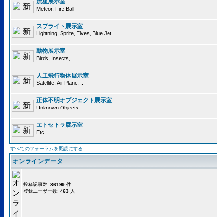
流星展示室
Meteor, Fire Ball
スプライト展示室
Lightning, Sprite, Elves, Blue Jet
動物展示室
Birds, Insects, ....
人工飛行物体展示室
Satellite, Air Plane, ..
正体不明オブジェクト展示室
Unknown Objects
エトセトラ展示室
Etc.
すべてのフォーラムを既読にする
オンラインデータ
投稿記事数:
86199
件
登録ユーザー数:
463
人