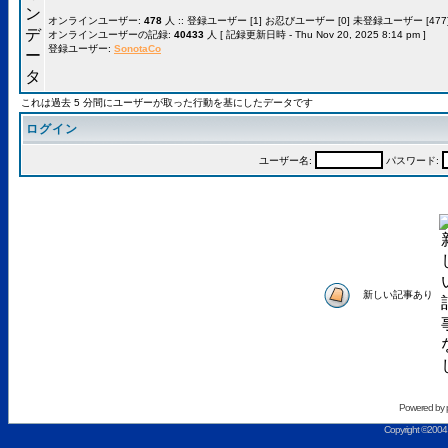
オンラインユーザー:
478
人 :: 登録ユーザー [1] お忍びユーザー [0] 未登録ユーザー [477]
オンラインユーザーの記録:
40433
人 [ 記録更新日時 - Thu Nov 20, 2025 8:14 pm ]
登録ユーザー:
SonotaCo
これは過去 5 分間にユーザーが取った行動を基にしたデータです
ログイン
ユーザー名:
パスワード:
新しい記事あり
Powered by
Copyright ©2004 