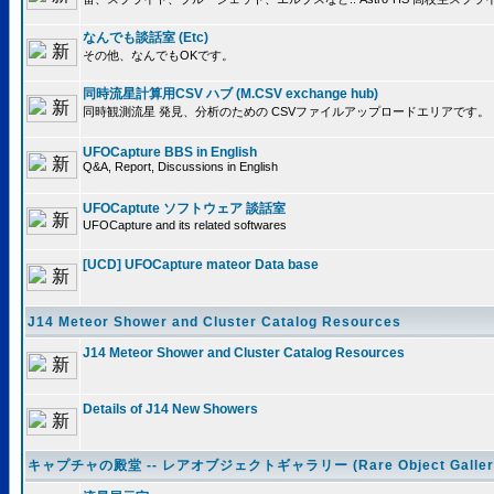
なんでも談話室 (Etc)
その他、なんでもOKです。
同時流星計算用CSV ハブ (M.CSV exchange hub)
同時観測流星 発見、分析のための CSVファイルアップロードエリアです。
UFOCapture BBS in English
Q&A, Report, Discussions in English
UFOCaptute ソフトウェア 談話室
UFOCapture and its related softwares
[UCD] UFOCapture mateor Data base
J14 Meteor Shower and Cluster Catalog Resources
J14 Meteor Shower and Cluster Catalog Resources
Details of J14 New Showers
キャプチャの殿堂 -- レアオブジェクトギャラリー (Rare Object Galler