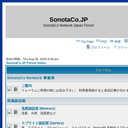
SonotaCo.JP
SonotaCo Network Japan Forum
Top Page
FAQ
検索
プロフィール
プライ
現在の時刻 - Thu Aug 06, 2026 6:46 pm
SonotaCo.JP Forum Index
フォーラム
SonotaCo Network 事務局
ご案内
フォーラムご利用の前にお読み下さい。 利用者登録すると未読記事が分か
投稿談話館
流星談話室 (Meteors)
流星、火球、流星群など
スプライト談話室 (Sprites)
雷、スプライト、ブルージェット、エルブスなど.. Astro-HS 高校生ス