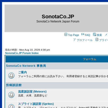
SonotaCo.JP
SonotaCo Network Japan Forum
Top Page
FAQ
検索
プロフィール
プライ
現在の時刻 - Mon Aug 10, 2026 4:08 pm
SonotaCo.JP Forum Index
フォーラム
SonotaCo Network 事務局
ご案内
フォーラムご利用の前にお読み下さい。 利用者登録すると未読記事が分か
投稿談話館
流星談話室 (Meteors)
流星、火球、流星群など
スプライト談話室 (Sprites)
雷、スプライト、ブルージェット、エルブスなど.. Astro-HS 高校生ス