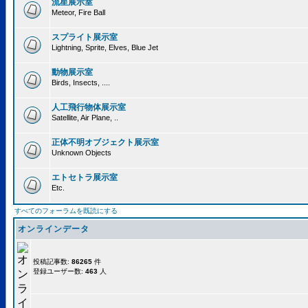
流星展示室
Meteor, Fire Ball
スプライト展示室
Lightning, Sprite, Elves, Blue Jet
動物展示室
Birds, Insects, ....
人工飛行物体展示室
Satellite, Air Plane, ..
正体不明オブジェクト展示室
Unknown Objects
エトセトラ展示室
Etc.
すべてのフォーラムを既読にする
オンラインデータ
投稿記事数:
86265
件
登録ユーザー数:
463
人