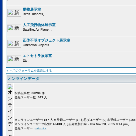
動物展示室
Birds, Insects, ....
人工飛行物体展示室
Satellite, Air Plane, ..
正体不明オブジェクト展示室
Unknown Objects
エトセトラ展示室
Etc.
すべてのフォーラムを既読にする
オンラインデータ
投稿記事数:
86236
件
登録ユーザー数:
463
人
オンラインユーザー:
157
人 :: 登録ユーザー [1] お忍びユーザー [0] 未登録ユーザー [156]
オンラインユーザーの記録:
40433
人 [ 記録更新日時 - Thu Nov 20, 2025 8:14 pm ]
登録ユーザー:
m-tomita