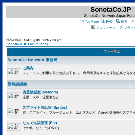
SonotaCo.JP
SonotaCo Network Japan For
Top Page
FAQ
検索
プロフィール
プライ
現在の時刻 - Sat Aug 08, 2026 7:53 pm
SonotaCo.JP Forum Index
フォーラム
SonotaCo Network 事務局
ご案内
フォーラムご利用の前にお読み下さい。 利用者登録すると未読記事が分か
投稿談話館
流星談話室 (Meteors)
流星、火球、流星群など
スプライト談話室 (Sprites)
雷、スプライト、ブルージェット、エルブスなど.. Astro-HS 高校生ス
なんでも談話室 (Etc)
その他、なんでもOKです。