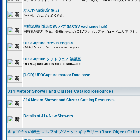
なんでも談話室 (Etc)
その他、なんでもOKです。
同時流星計算用CSV ハブ (M.CSV exchange hub)
同時観測流星 発見、分析のための CSVファイルアップロードエリアです。
UFOCapture BBS in English
Q&A, Report, Discussions in English
UFOCaptute ソフトウェア 談話室
UFOCapture and its related softwares
[UCD] UFOCapture mateor Data base
J14 Meteor Shower and Cluster Catalog Resources
J14 Meteor Shower and Cluster Catalog Resources
Details of J14 New Showers
キャプチャの殿堂 -- レアオブジェクトギャラリー (Rare Object Galler