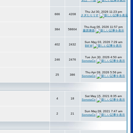
米口 一彦
Thu Jul 30, 2026 11:23 pm
666
4208
さぎたりうす
Thu Aug 06, 2026 11:57 pm
384
58604
藤原康徳
Sun May 03, 2026 7:29 am
402
2432
Bill W
Tue Jun 30, 2026 4:50 am
246
2476
SonotaCo
Thu Apr 09, 2026 5:56 pm
25
386
SonotaCo
Sat May 15, 2021 8:35 am
4
18
SonotaCo
Sun May 09, 2021 7:47 am
2
21
SonotaCo