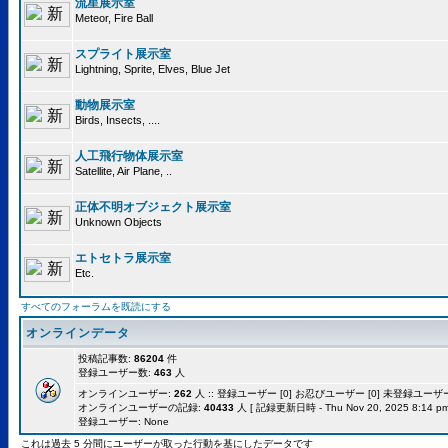
流星展示室
Meteor, Fire Ball
スプライト展示室
Lightning, Sprite, Elves, Blue Jet
動物展示室
Birds, Insects, ....
人工飛行物体展示室
Satellite, Air Plane, ..
正体不明オブジェクト展示室
Unknown Objects
エトセトラ展示室
Etc.
すべてのフォーラムを既読にする
オンラインデータ
投稿記事数:
86204
件
登録ユーザー数:
463
人
オンラインユーザー:
262
人 :: 登録ユーザー [0] お忍びユーザー [0] 未登録ユーザー [
オンラインユーザーの記録:
40433
人 [ 記録更新日時 - Thu Nov 20, 2025 8:14 pm
登録ユーザー: None
これは過去 5 分間にユーザーが取った行動を基にしたデータです