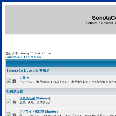
SonotaC
SonotaCo Network J
現在の時刻 - Fri Aug 07, 2026 3:01 am
SonotaCo.JP Forum Index
SonotaCo Network 事務局
ご案内
フォーラムご利用の前にお読み下さい。 利用者登録すると未読記事が分か
投稿談話館
流星談話室 (Meteors)
流星、火球、流星群など
スプライト談話室 (Sprites)
雷、スプライト、ブルージェット、エルブスなど.. Astro-HS 高校生ス