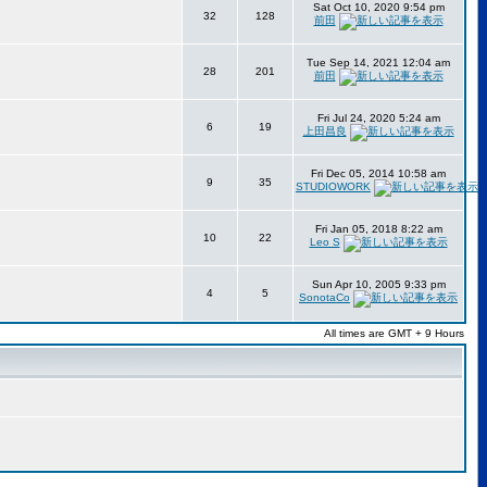
Sat Oct 10, 2020 9:54 pm
32
128
前田
Tue Sep 14, 2021 12:04 am
28
201
前田
Fri Jul 24, 2020 5:24 am
6
19
上田昌良
Fri Dec 05, 2014 10:58 am
9
35
STUDIOWORK
Fri Jan 05, 2018 8:22 am
10
22
Leo S
Sun Apr 10, 2005 9:33 pm
4
5
SonotaCo
All times are GMT + 9 Hours