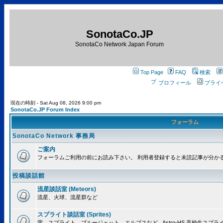
SonotaCo.JP
SonotaCo Network Japan Forum
Top Page
FAQ
検索
プロフィール
プライ
現在の時刻 - Sat Aug 08, 2026 9:00 pm
SonotaCo.JP Forum Index
フォーラム
SonotaCo Network 事務局
ご案内
フォーラムご利用の前にお読み下さい。 利用者登録すると未読記事が分か
投稿談話館
流星談話室 (Meteors)
流星、火球、流星群など
スプライト談話室 (Sprites)
雷、スプライト、ブルージェット、エルブスなど.. Astro-HS 高校生ス