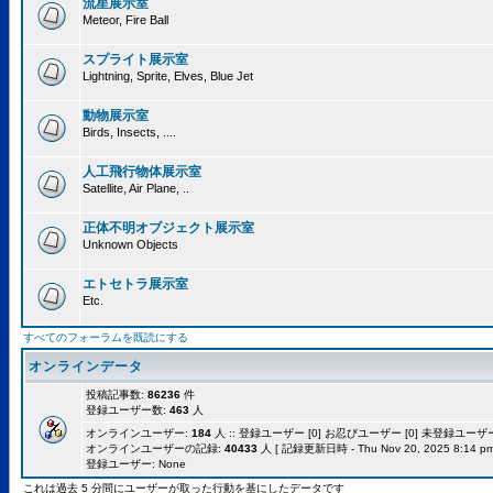
流星展示室
Meteor, Fire Ball
スプライト展示室
Lightning, Sprite, Elves, Blue Jet
動物展示室
Birds, Insects, ....
人工飛行物体展示室
Satellite, Air Plane, ..
正体不明オブジェクト展示室
Unknown Objects
エトセトラ展示室
Etc.
すべてのフォーラムを既読にする
オンラインデータ
投稿記事数:
86236
件
登録ユーザー数:
463
人
オンラインユーザー:
184
人 :: 登録ユーザー [0] お忍びユーザー [0] 未登録ユーザー [
オンラインユーザーの記録:
40433
人 [ 記録更新日時 - Thu Nov 20, 2025 8:14 pm
登録ユーザー: None
これは過去 5 分間にユーザーが取った行動を基にしたデータです