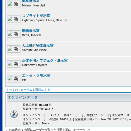
流星展示室
Meteor, Fire Ball
スプライト展示室
Lightning, Sprite, Elves, Blue Jet
動物展示室
Birds, Insects, ....
人工飛行物体展示室
Satellite, Air Plane, ..
正体不明オブジェクト展示室
Unknown Objects
エトセトラ展示室
Etc.
すべてのフォーラムを既読にする
オンラインデータ
投稿記事数:
86238
件
登録ユーザー数:
463
人
オンラインユーザー:
257
人 :: 登録ユーザー [0] お忍びユーザー [0] 未登録ユーザー [
オンラインユーザーの記録:
40433
人 [ 記録更新日時 - Thu Nov 20, 2025 8:14 pm
登録ユーザー: None
これは過去 5 分間にユーザーが取った行動を基にしたデータです