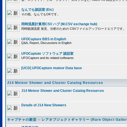
なんでも談話室 (Etc)
その他、なんでもOKです。
同時流星計算用CSV ハブ (M.CSV exchange hub)
同時観測流星 発見、分析のための CSVファイルアップロードエリアです。
UFOCapture BBS in English
Q&A, Report, Discussions in English
UFOCaptute ソフトウェア 談話室
UFOCapture and its related softwares
[UCD] UFOCapture mateor Data base
J14 Meteor Shower and Cluster Catalog Resources
J14 Meteor Shower and Cluster Catalog Resources
Details of J14 New Showers
キャプチャの殿堂 -- レアオブジェクトギャラリー (Rare Object Galler