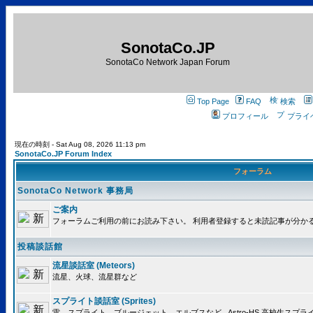
SonotaCo.JP
SonotaCo Network Japan Forum
Top Page
FAQ
検索
プロフィール
プライ
現在の時刻 - Sat Aug 08, 2026 11:13 pm
SonotaCo.JP Forum Index
フォーラム
SonotaCo Network 事務局
ご案内
フォーラムご利用の前にお読み下さい。 利用者登録すると未読記事が分か
投稿談話館
流星談話室 (Meteors)
流星、火球、流星群など
スプライト談話室 (Sprites)
雷、スプライト、ブルージェット、エルブスなど.. Astro-HS 高校生ス