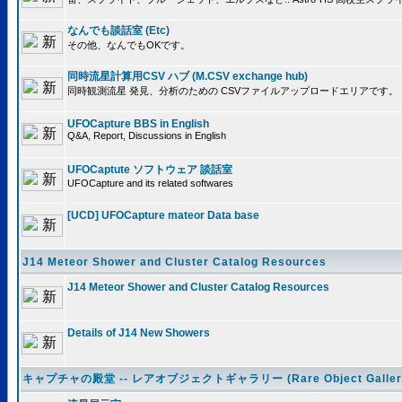
なんでも談話室 (Etc)
その他、なんでもOKです。
同時流星計算用CSV ハブ (M.CSV exchange hub)
同時観測流星 発見、分析のための CSVファイルアップロードエリアです。
UFOCapture BBS in English
Q&A, Report, Discussions in English
UFOCaptute ソフトウェア 談話室
UFOCapture and its related softwares
[UCD] UFOCapture mateor Data base
J14 Meteor Shower and Cluster Catalog Resources
J14 Meteor Shower and Cluster Catalog Resources
Details of J14 New Showers
キャプチャの殿堂 -- レアオブジェクトギャラリー (Rare Object Galler