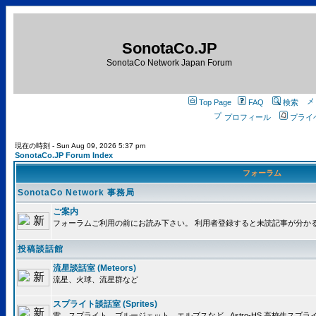
SonotaCo.JP
SonotaCo Network Japan Forum
Top Page
FAQ
検索
プロフィール
プライ
現在の時刻 - Sun Aug 09, 2026 5:37 pm
SonotaCo.JP Forum Index
フォーラム
SonotaCo Network 事務局
ご案内
フォーラムご利用の前にお読み下さい。 利用者登録すると未読記事が分か
投稿談話館
流星談話室 (Meteors)
流星、火球、流星群など
スプライト談話室 (Sprites)
雷、スプライト、ブルージェット、エルブスなど.. Astro-HS 高校生ス