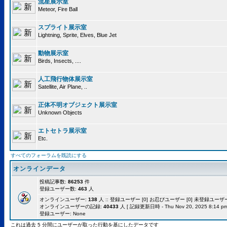
流星展示室
Meteor, Fire Ball
スプライト展示室
Lightning, Sprite, Elves, Blue Jet
動物展示室
Birds, Insects, ....
人工飛行物体展示室
Satellite, Air Plane, ..
正体不明オブジェクト展示室
Unknown Objects
エトセトラ展示室
Etc.
すべてのフォーラムを既読にする
オンラインデータ
投稿記事数:
86253
件
登録ユーザー数:
463
人
オンラインユーザー:
138
人 :: 登録ユーザー [0] お忍びユーザー [0] 未登録ユーザー [
オンラインユーザーの記録:
40433
人 [ 記録更新日時 - Thu Nov 20, 2025 8:14 pm
登録ユーザー: None
これは過去 5 分間にユーザーが取った行動を基にしたデータです