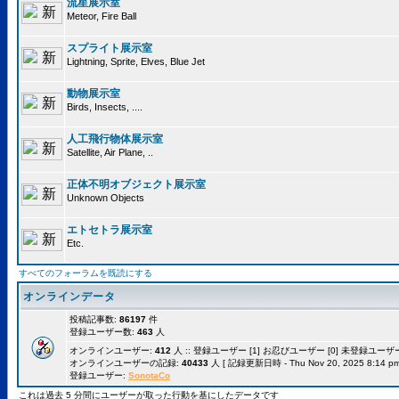
流星展示室
Meteor, Fire Ball
スプライト展示室
Lightning, Sprite, Elves, Blue Jet
動物展示室
Birds, Insects, ....
人工飛行物体展示室
Satellite, Air Plane, ..
正体不明オブジェクト展示室
Unknown Objects
エトセトラ展示室
Etc.
すべてのフォーラムを既読にする
オンラインデータ
投稿記事数:
86197
件
登録ユーザー数:
463
人
オンラインユーザー:
412
人 :: 登録ユーザー [1] お忍びユーザー [0] 未登録ユーザー [
オンラインユーザーの記録:
40433
人 [ 記録更新日時 - Thu Nov 20, 2025 8:14 pm
登録ユーザー:
SonotaCo
これは過去 5 分間にユーザーが取った行動を基にしたデータです