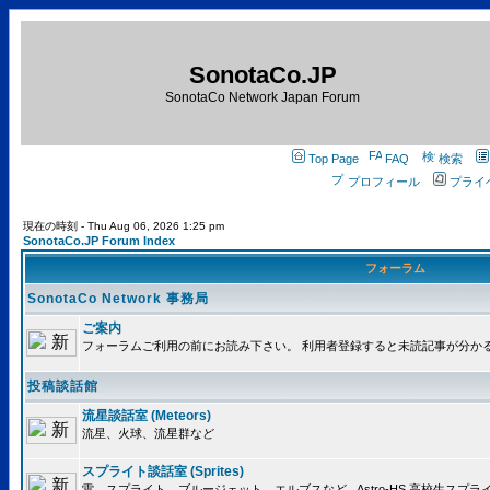
SonotaCo.JP
SonotaCo Network Japan Forum
Top Page
FAQ
検索
プロフィール
プライ
現在の時刻 - Thu Aug 06, 2026 1:25 pm
SonotaCo.JP Forum Index
フォーラム
SonotaCo Network 事務局
ご案内
フォーラムご利用の前にお読み下さい。 利用者登録すると未読記事が分か
投稿談話館
流星談話室 (Meteors)
流星、火球、流星群など
スプライト談話室 (Sprites)
雷、スプライト、ブルージェット、エルブスなど.. Astro-HS 高校生ス