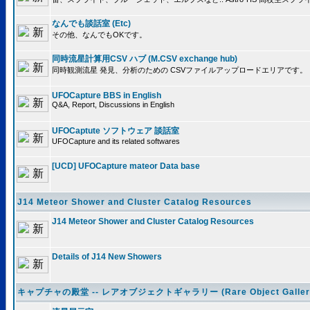
なんでも談話室 (Etc)
その他、なんでもOKです。
同時流星計算用CSV ハブ (M.CSV exchange hub)
同時観測流星 発見、分析のための CSVファイルアップロードエリアです。
UFOCapture BBS in English
Q&A, Report, Discussions in English
UFOCaptute ソフトウェア 談話室
UFOCapture and its related softwares
[UCD] UFOCapture mateor Data base
J14 Meteor Shower and Cluster Catalog Resources
J14 Meteor Shower and Cluster Catalog Resources
Details of J14 New Showers
キャプチャの殿堂 -- レアオブジェクトギャラリー (Rare Object Galler