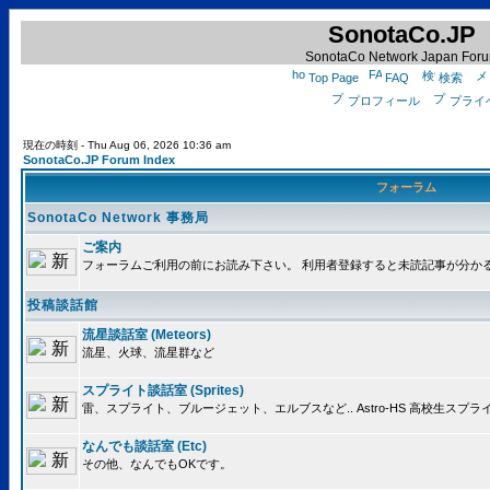
SonotaCo.JP
SonotaCo Network Japan For
Top Page
FAQ
検索
プロフィール
プライ
現在の時刻 - Thu Aug 06, 2026 10:36 am
SonotaCo.JP Forum Index
フォーラム
SonotaCo Network 事務局
ご案内
フォーラムご利用の前にお読み下さい。 利用者登録すると未読記事が分か
投稿談話館
流星談話室 (Meteors)
流星、火球、流星群など
スプライト談話室 (Sprites)
雷、スプライト、ブルージェット、エルブスなど.. Astro-HS 高校生ス
なんでも談話室 (Etc)
その他、なんでもOKです。