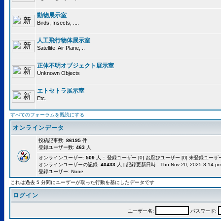
動物展示室
Birds, Insects, ....
人工飛行物体展示室
Satellite, Air Plane, ..
正体不明オブジェクト展示室
Unknown Objects
エトセトラ展示室
Etc.
すべてのフォーラムを既読にする
オンラインデータ
投稿記事数:
86195
件
登録ユーザー数:
463
人
オンラインユーザー:
509
人 :: 登録ユーザー [0] お忍びユーザー [0] 未登録ユーザー [
オンラインユーザーの記録:
40433
人 [ 記録更新日時 - Thu Nov 20, 2025 8:14 pm
登録ユーザー: None
これは過去 5 分間にユーザーが取った行動を基にしたデータです
ログイン
ユーザー名:
パスワード: