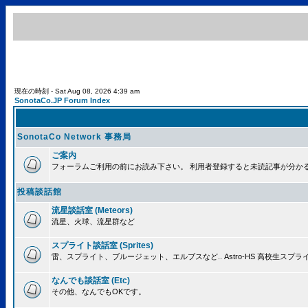
現在の時刻 - Sat Aug 08, 2026 4:39 am
SonotaCo.JP Forum Index
SonotaCo Network 事務局
ご案内
フォーラムご利用の前にお読み下さい。 利用者登録すると未読記事が分か
投稿談話館
流星談話室 (Meteors)
流星、火球、流星群など
スプライト談話室 (Sprites)
雷、スプライト、ブルージェット、エルブスなど.. Astro-HS 高校生ス
なんでも談話室 (Etc)
その他、なんでもOKです。