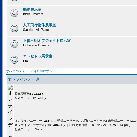
動物展示室
Birds, Insects, ....
人工飛行物体展示室
Satellite, Air Plane, ..
正体不明オブジェクト展示室
Unknown Objects
エトセトラ展示室
Etc.
すべてのフォーラムを既読にする
オンラインデータ
投稿記事数:
86222
件
登録ユーザー数:
463
人
オンラインユーザー:
219
人 :: 登録ユーザー [0] お忍びユーザー [0] 未登録ユーザー [219]
オンラインユーザーの記録:
40433
人 [ 記録更新日時 - Thu Nov 20, 2025 8:14 pm ]
登録ユーザー: None