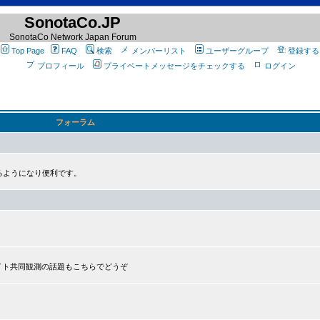
SonotaCo.JP
SonotaCo Network Japan Forum
Top Page
FAQ
検索
メンバーリスト
ユーザーグループ
登録する
プロフィール
プライベートメッセージをチェックする
ログイン
フォーラム
るようになり便利です。
プライト共同観測の話題もこちらでどうぞ