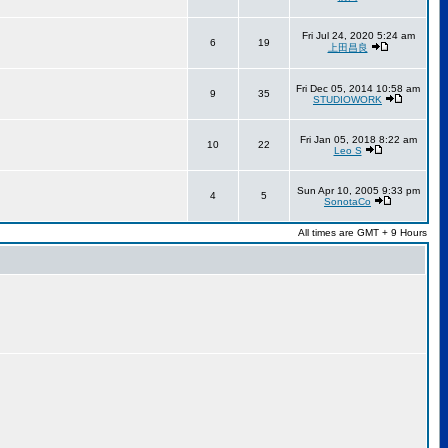
Fri Jul 24, 2020 5:24 am
6
19
上田昌良
Fri Dec 05, 2014 10:58 am
9
35
STUDIOWORK
Fri Jan 05, 2018 8:22 am
10
22
Leo S
Sun Apr 10, 2005 9:33 pm
4
5
SonotaCo
All times are GMT + 9 Hours