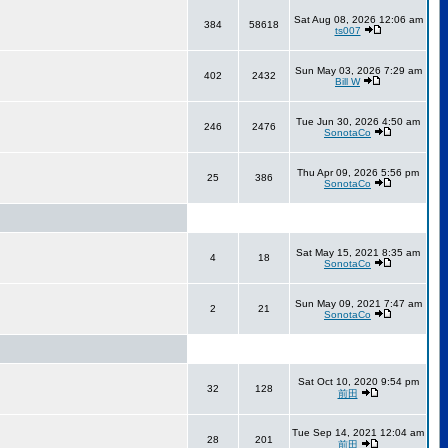
Sat Aug 08, 2026 12:06 am
384
58618
ts007
Sun May 03, 2026 7:29 am
402
2432
Bill W
Tue Jun 30, 2026 4:50 am
246
2476
SonotaCo
Thu Apr 09, 2026 5:56 pm
25
386
SonotaCo
Sat May 15, 2021 8:35 am
4
18
SonotaCo
Sun May 09, 2021 7:47 am
2
21
SonotaCo
Sat Oct 10, 2020 9:54 pm
32
128
前田
Tue Sep 14, 2021 12:04 am
28
201
前田