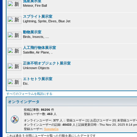
流星展示室
Meteor, Fire Ball
スプライト展示室
Lightning, Sprite, Elves, Blue Jet
動物展示室
Birds, Insects, ....
人工飛行物体展示室
Satellite, Air Plane, ..
正体不明オブジェクト展示室
Unknown Objects
エトセトラ展示室
Etc.
すべてのフォーラムを既読にする
オンラインデータ
投稿記事数:
86206
件
登録ユーザー数:
463
人
オンラインユーザー:
377
人 :: 登録ユーザー [1] お忍びユーザー [0] 未登録ユーザー [
オンラインユーザーの記録:
40433
人 [ 記録更新日時 - Thu Nov 20, 2025 8:14 pm
登録ユーザー:
SonotaCo
これは過去 5 分間にユーザーが取った行動を基にしたデータです