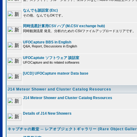
なんでも談話室 (Etc)
その他、なんでもOKです。
同時流星計算用CSV ハブ (M.CSV exchange hub)
同時観測流星 発見、分析のための CSVファイルアップロードエリアです。
UFOCapture BBS in English
Q&A, Report, Discussions in English
UFOCaptute ソフトウェア 談話室
UFOCapture and its related softwares
[UCD] UFOCapture mateor Data base
J14 Meteor Shower and Cluster Catalog Resources
J14 Meteor Shower and Cluster Catalog Resources
Details of J14 New Showers
キャプチャの殿堂 -- レアオブジェクトギャラリー (Rare Object Galler