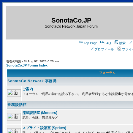
SonotaCo.JP
SonotaCo Network Japan Forum
Top Page
FAQ
検索
プロフィール
プライ
現在の時刻 - Fri Aug 07, 2026 6:20 am
SonotaCo.JP Forum Index
フォーラム
SonotaCo Network 事務局
ご案内
フォーラムご利用の前にお読み下さい。 利用者登録すると未読記事が分か
投稿談話館
流星談話室 (Meteors)
流星、火球、流星群など
スプライト談話室 (Sprites)
雷、スプライト、ブルージェット、エルブスなど.. Astro-HS 高校生ス