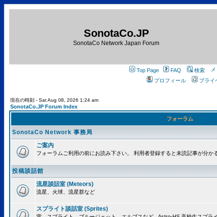
SonotaCo.JP
SonotaCo Network Japan Forum
Top Page
FAQ
検索
プロフィール
プライ
現在の時刻 - Sat Aug 08, 2026 1:24 am
SonotaCo.JP Forum Index
フォーラム
SonotaCo Network 事務局
ご案内
フォーラムご利用の前にお読み下さい。 利用者登録すると未読記事が分か
投稿談話館
流星談話室 (Meteors)
流星、火球、流星群など
スプライト談話室 (Sprites)
雷、スプライト、ブルージェット、エルブスなど.. Astro-HS 高校生ス