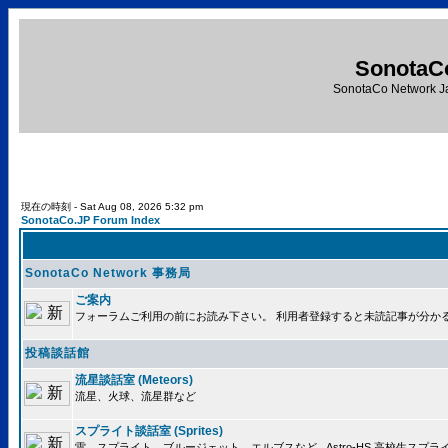
SonotaC
SonotaCo Network J
現在の時刻 - Sat Aug 08, 2026 5:32 pm
SonotaCo.JP Forum Index
SonotaCo Network 事務局
ご案内
フォーラムご利用の前にお読み下さい。 利用者登録すると未読記事が分か
投稿談話館
流星談話室 (Meteors)
流星、火球、流星群など
スプライト談話室 (Sprites)
雷、スプライト、ブルージェット、エルブスなど.. Astro-HS 高校生ス