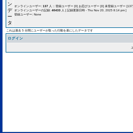
オンラインユーザー:
137
人 :: 登録ユーザー [0] お忍びユーザー [0] 未登録ユーザー [137]
オンラインユーザーの記録:
40433
人 [ 記録更新日時 - Thu Nov 20, 2025 8:14 pm ]
登録ユーザー: None
これは過去 5 分間にユーザーが取った行動を基にしたデータです
ログイン