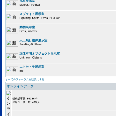
流星展示室
Meteor, Fire Ball
スプライト展示室
Lightning, Sprite, Elves, Blue Jet
動物展示室
Birds, Insects, ....
人工飛行物体展示室
Satellite, Air Plane, ..
正体不明オブジェクト展示室
Unknown Objects
エトセトラ展示室
Etc.
すべてのフォーラムを既読にする
オンラインデータ
投稿記事数:
86236
件
登録ユーザー数:
463
人