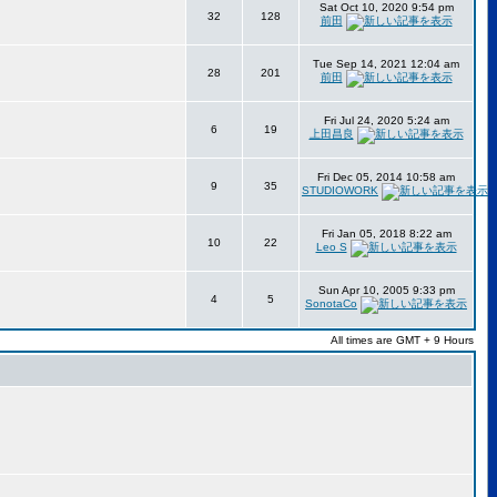
Sat Oct 10, 2020 9:54 pm
32
128
前田
Tue Sep 14, 2021 12:04 am
28
201
前田
Fri Jul 24, 2020 5:24 am
6
19
上田昌良
Fri Dec 05, 2014 10:58 am
9
35
STUDIOWORK
Fri Jan 05, 2018 8:22 am
10
22
Leo S
Sun Apr 10, 2005 9:33 pm
4
5
SonotaCo
All times are GMT + 9 Hours