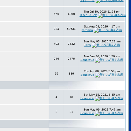
米口 一彦
Thu Jul 30, 2026 11:23 pm
666
4208
さぎたりうす
Sat Aug 08, 2026 4:17 pm
384
58631
m-tomita
Sun May 03, 2026 7:29 am
402
2432
Bill W
Tue Jun 30, 2026 4:50 am
246
2476
SonotaCo
Thu Apr 09, 2026 5:56 pm
25
386
SonotaCo
Sat May 15, 2021 8:35 am
4
18
SonotaCo
Sun May 09, 2021 7:47 am
2
21
SonotaCo