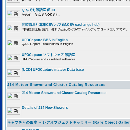
なんでも談話室 (Etc)
その他、なんでもOKです。
同時流星計算用CSV ハブ (M.CSV exchange hub)
同時観測流星 発見、分析のための CSVファイルアップロードエリアです。
UFOCapture BBS in English
Q&A, Report, Discussions in English
UFOCaptute ソフトウェア 談話室
UFOCapture and its related softwares
[UCD] UFOCapture mateor Data base
J14 Meteor Shower and Cluster Catalog Resources
J14 Meteor Shower and Cluster Catalog Resources
Details of J14 New Showers
キャプチャの殿堂 -- レアオブジェクトギャラリー (Rare Object Galler