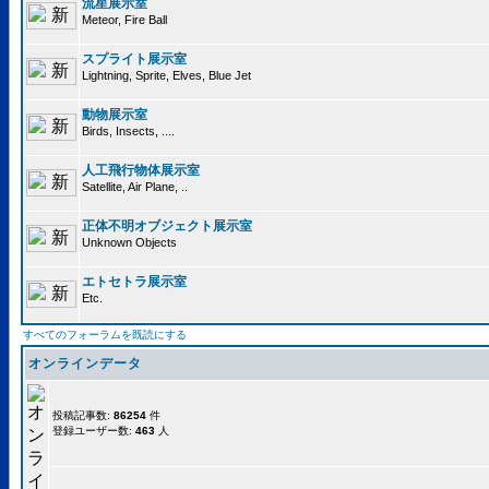
流星展示室
Meteor, Fire Ball
スプライト展示室
Lightning, Sprite, Elves, Blue Jet
動物展示室
Birds, Insects, ....
人工飛行物体展示室
Satellite, Air Plane, ..
正体不明オブジェクト展示室
Unknown Objects
エトセトラ展示室
Etc.
すべてのフォーラムを既読にする
オンラインデータ
投稿記事数:
86254
件
登録ユーザー数:
463
人