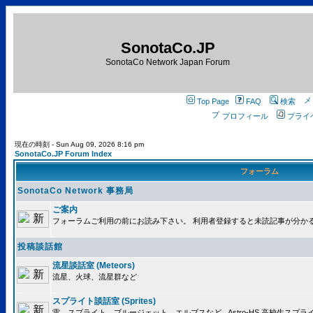
SonotaCo.JP
SonotaCo Network Japan Forum
Top Page
FAQ
検索
プロフィール
プライ
現在の時刻 - Sun Aug 09, 2026 8:16 pm
SonotaCo.JP Forum Index
フォーラム
SonotaCo Network 事務局
ご案内
フォーラムご利用の前にお読み下さい。 利用者登録すると未読記事が分か
投稿談話館
流星談話室 (Meteors)
流星、火球、流星群など
スプライト談話室 (Sprites)
雷、スプライト、ブルージェット、エルブスなど.. Astro-HS 高校生ス