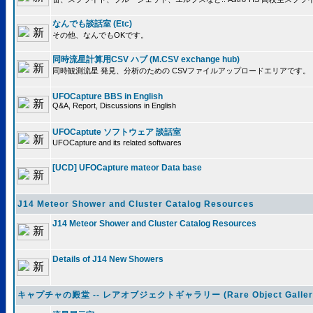
なんでも談話室 (Etc)
その他、なんでもOKです。
同時流星計算用CSV ハブ (M.CSV exchange hub)
同時観測流星 発見、分析のための CSVファイルアップロードエリアです。
UFOCapture BBS in English
Q&A, Report, Discussions in English
UFOCaptute ソフトウェア 談話室
UFOCapture and its related softwares
[UCD] UFOCapture mateor Data base
J14 Meteor Shower and Cluster Catalog Resources
J14 Meteor Shower and Cluster Catalog Resources
Details of J14 New Showers
キャプチャの殿堂 -- レアオブジェクトギャラリー (Rare Object Galler