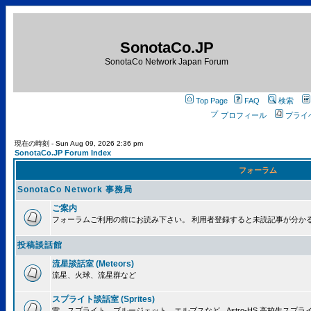
SonotaCo.JP
SonotaCo Network Japan Forum
Top Page
FAQ
検索
プロフィール
プライ
現在の時刻 - Sun Aug 09, 2026 2:36 pm
SonotaCo.JP Forum Index
フォーラム
SonotaCo Network 事務局
ご案内
フォーラムご利用の前にお読み下さい。 利用者登録すると未読記事が分か
投稿談話館
流星談話室 (Meteors)
流星、火球、流星群など
スプライト談話室 (Sprites)
雷、スプライト、ブルージェット、エルブスなど.. Astro-HS 高校生ス