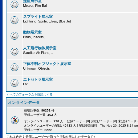
流星展示室
Meteor, Fire Ball
スプライト展示室
Lightning, Sprite, Elves, Blue Jet
動物展示室
Birds, Insects, ....
人工飛行物体展示室
Satellite, Air Plane, ..
正体不明オブジェクト展示室
Unknown Objects
エトセトラ展示室
Etc.
すべてのフォーラムを既読にする
オンラインデータ
投稿記事数:
86251
件
登録ユーザー数:
463
人
オンラインユーザー:
230
人 :: 登録ユーザー [0] お忍びユーザー [0] 未登録ユーザー [
オンラインユーザーの記録:
40433
人 [ 記録更新日時 - Thu Nov 20, 2025 8:14 pm
登録ユーザー: None
これは過去 5 分間にユーザーが取った行動を基にしたデータです