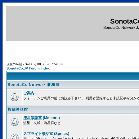
SonotaC
SonotaCo Network J
現在の時刻 - Sat Aug 08, 2026 7:59 pm
SonotaCo.JP Forum Index
SonotaCo Network 事務局
ご案内
フォーラムご利用の前にお読み下さい。 利用者登録すると未読記事が分か
投稿談話館
流星談話室 (Meteors)
流星、火球、流星群など
スプライト談話室 (Sprites)
雷、スプライト、ブルージェット、エルブスなど.. Astro-HS 高校生ス