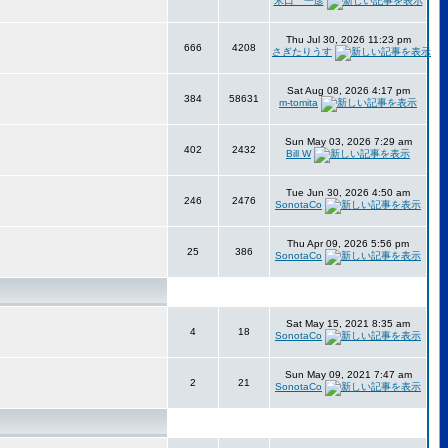
米口 一彦
Thu Jul 30, 2026 11:23 pm
666
4208
さぎたりうす
Sat Aug 08, 2026 4:17 pm
384
58631
m-tomita
Sun May 03, 2026 7:29 am
402
2432
Bill W
Tue Jun 30, 2026 4:50 am
246
2476
SonotaCo
Thu Apr 09, 2026 5:56 pm
25
386
SonotaCo
Sat May 15, 2021 8:35 am
4
18
SonotaCo
Sun May 09, 2021 7:47 am
2
21
SonotaCo