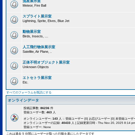
流星展示室
Meteor, Fire Ball
スプライト展示室
Lightning, Sprite, Elves, Blue Jet
動物展示室
Birds, Insects, ....
人工飛行物体展示室
Satellite, Air Plane, ..
正体不明オブジェクト展示室
Unknown Objects
エトセトラ展示室
Etc.
すべてのフォーラムを既読にする
オンラインデータ
投稿記事数:
86236
件
登録ユーザー数:
463
人
オンラインユーザー:
143
人 :: 登録ユーザー [0] お忍びユーザー [0] 未登録ユーザー [
オンラインユーザーの記録:
40433
人 [ 記録更新日時 - Thu Nov 20, 2025 8:14 pm
登録ユーザー: None
これは過去 5 分間にユーザーが取った行動を基にしたデータです