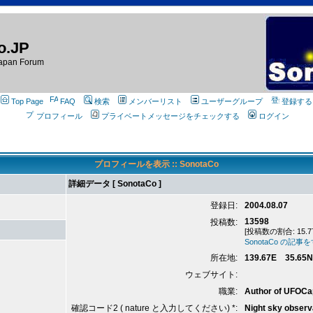
o.JP
apan Forum
Top Page
FAQ
検索
メンバーリスト
ユーザーグループ
登録する
プロフィール
プライベートメッセージをチェックする
ログイン
プロフィールを表示 :: SonotaCo
詳細データ [ SonotaCo ]
登録日:
2004.08.07
13598
投稿数:
[投稿数の割合: 15.7
SonotaCo の記
所在地:
139.67E 35.65N
ウェブサイト:
職業:
Author of UFOCa
確認コード2 ( nature と入力してください) *:
Night sky observ