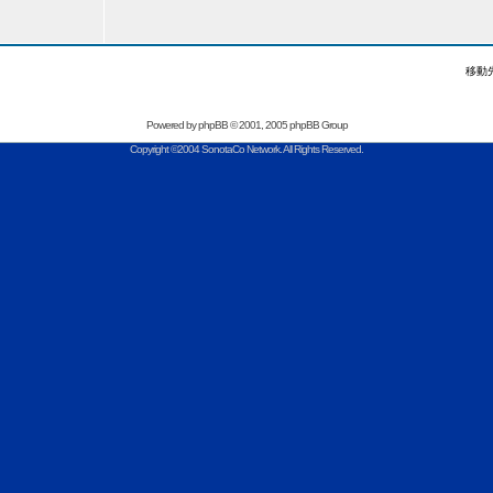
移動
Powered by
phpBB
© 2001, 2005 phpBB Group
Copyright ©2004 SonotaCo Network. All Rights Reserved.