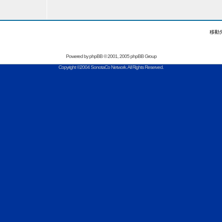
移動
Powered by
phpBB
© 2001, 2005 phpBB Group
Copyright ©2004 SonotaCo Network. All Rights Reserved.