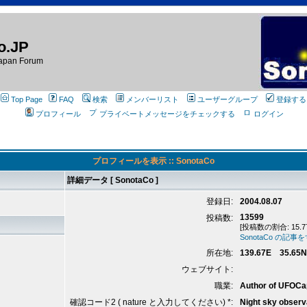
o.JP
apan Forum
Top Page
FAQ
検索
メンバーリスト
ユーザーグループ
登録する
プロフィール
プライベートメッセージをチェックする
ログイン
プロフィールを表示 :: SonotaCo
詳細データ [ SonotaCo ]
登録日:
2004.08.07
13599
投稿数:
[投稿数の割合: 15.7
SonotaCo の記
所在地:
139.67E 35.65N
ウェブサイト:
職業:
Author of UFOCa
確認コード2 ( nature と入力してください) *:
Night sky observ