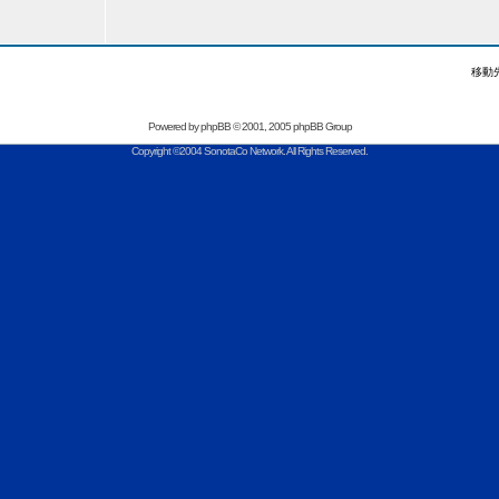
移動
Powered by
phpBB
© 2001, 2005 phpBB Group
Copyright ©2004 SonotaCo Network. All Rights Reserved.