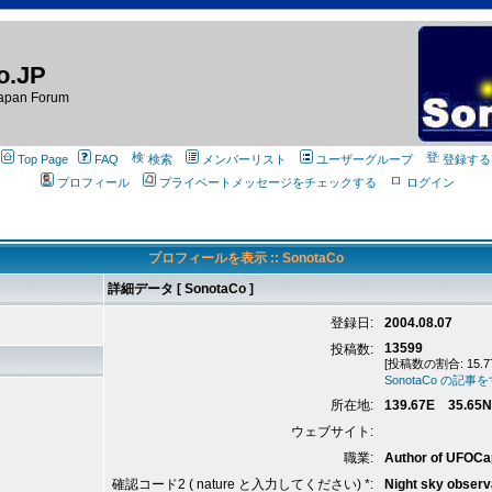
o.JP
apan Forum
Top Page
FAQ
検索
メンバーリスト
ユーザーグループ
登録する
プロフィール
プライベートメッセージをチェックする
ログイン
プロフィールを表示 :: SonotaCo
詳細データ [ SonotaCo ]
登録日:
2004.08.07
13599
投稿数:
[投稿数の割合: 15.7
SonotaCo の記
所在地:
139.67E 35.65N
ウェブサイト:
職業:
Author of UFOCa
確認コード2 ( nature と入力してください) *:
Night sky observ