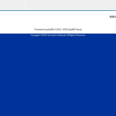
移動
Powered by
phpBB
© 2001, 2005 phpBB Group
Copyright ©2004 SonotaCo Network. All Rights Reserved.