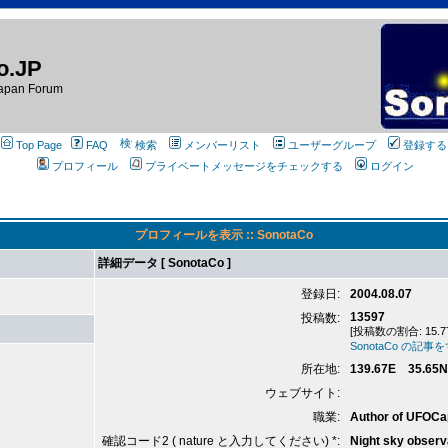
o.JP
apan Forum
Top Page
FAQ
検索
メンバーリスト
ユーザーグループ
登録する
プロフィール
プライベートメッセージをチェックする
ログイン
プロフィールを表示 :: SonotaCo
詳細データ [ SonotaCo ]
登録日:
2004.08.07
13597
投稿数:
[投稿数の割合: 15.7
SonotaCo の記
所在地:
139.67E 35.65N
ウェブサイト:
職業:
Author of UFOCa
確認コード2 ( nature と入力してください) *:
Night sky observ