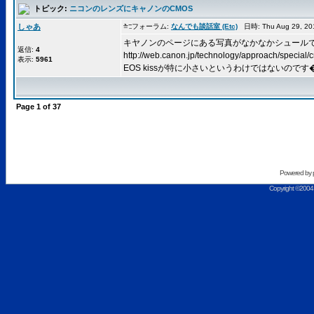
トピック:
ニコンのレンズにキャノンのCMOS
しゃあ
フォーラム:
なんでも談話室 (Etc)
日時: Thu Aug 29, 2
キヤノンのページにある写真がなかなかシュール
返信:
4
http://web.canon.jp/technology/approach/special/
表示:
5961
EOS kissが特に小さいというわけではないのです� .
Page
1
of
37
Powered by
Copyright ©2004 