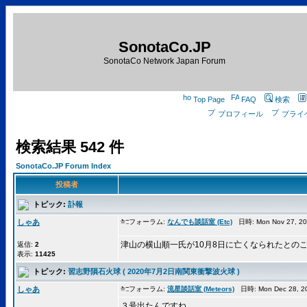
SonotaCo.JP
SonotaCo Network Japan Forum
Top Page
FAQ
検索
プロフィール
プライ
検索結果 542 件
SonotaCo.JP Forum Index
投稿者
トピック:
訃報
しゃあ
フォーラム:
なんでも談話室 (Etc)
日時: Mon Nov 27, 2
津山の横山順一氏が10月8日に亡くなられたとの
返信:
2
表示:
11425
トピック:
習志野隕石火球 ( 2020年7月2日南関東衝撃波火球 )
しゃあ
フォーラム:
流星談話室 (Meteors)
日時: Mon Dec 28, 2
３号出たんですね。