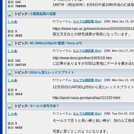
返信:
124
1897年（明治30年）8月8日午後10時半頃の仁
表示:
788559
トピック:
小惑星起因の流星
しゃあ
フォーラム:
なんでも談話室 (Etc)
日時: Wed Jan 15, 2
https://www.nao.ac.jp/news/science/2020/2020011
返信:
2
国立天文台との研究成果が発表になっています。
表示:
4522
トピック:
4K:3840x2160p30 観測 / Sony α7S
しゃあ
フォーラム:
なんでも談話室 (Etc)
日時: Mon Oct 17, 2
http://www.dosv.jp/other/1005/18.htm
返信:
131
に記事がありますがSSDは更地にデータを書き込む
表示:
183715
トピック:
ISSから見たレッドスプライト
しゃあ
フォーラム:
なんでも談話室 (Etc)
日時: Mon Dec 21, 2
12月20日のAPODはISSから見たレッドスプライ
返信:
0
表示:
3514
http://apod.nasa.gov/apod/ap151220.html
トピック:
モールス信号天体？
しゃあ
フォーラム:
なんでも談話室 (Etc)
日時: Tue Oct 20, 20
モールスで言うと長い棒と短い棒が、別の人工衛
返信:
5
表示:
6633
写真に置くとこのようになります。