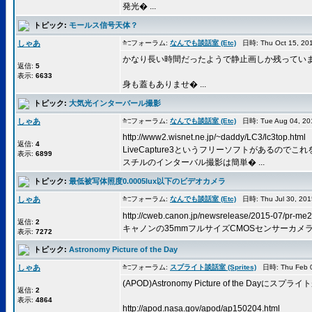
発光� ...
トピック:
モールス信号天体？
しゃあ
フォーラム:
なんでも談話室 (Etc)
日時: Thu Oct 15, 20
かなり長い時間だったようで静止画しか残ってい
返信:
5
表示:
6633
身も蓋もありませ� ...
トピック:
大気光インターバール撮影
しゃあ
フォーラム:
なんでも談話室 (Etc)
日時: Tue Aug 04, 2
http://www2.wisnet.ne.jp/~daddy/LC3/lc3top.html
返信:
4
LiveCapture3というフリーソフトがあるので
表示:
6899
スチルのインターバル撮影は簡単� ...
トピック:
最低被写体照度0.0005lux以下のビデオカメラ
しゃあ
フォーラム:
なんでも談話室 (Etc)
日時: Thu Jul 30, 20
http://cweb.canon.jp/newsrelease/2015-07/pr-me2
返信:
2
キャノンの35mmフルサイズCMOSセンサーカメラが1
表示:
7272
トピック:
Astronomy Picture of the Day
しゃあ
フォーラム:
スプライト談話室 (Sprites)
日時: Thu Feb 0
(APOD)Astronomy Picture of the Dayにス
返信:
2
表示:
4864
http://apod.nasa.gov/apod/ap150204.html