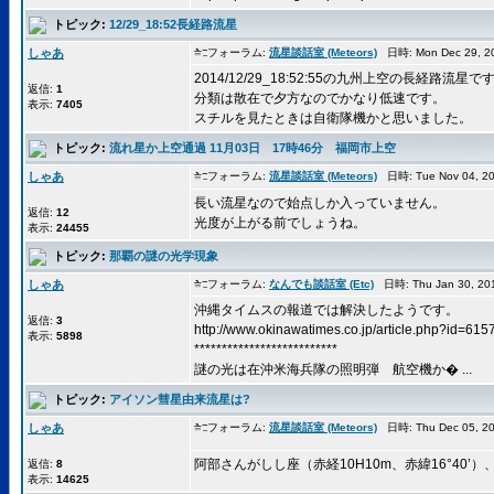
トピック:
12/29_18:52長経路流星
しゃあ
フォーラム:
流星談話室 (Meteors)
日時: Mon Dec 29, 2
2014/12/29_18:52:55の九州上空の長経路流星で
返信:
1
分類は散在で夕方なのでかなり低速です。
表示:
7405
スチルを見たときは自衛隊機かと思いました。
トピック:
流れ星か上空通過 11月03日 17時46分 福岡市上空
しゃあ
フォーラム:
流星談話室 (Meteors)
日時: Tue Nov 04, 2
長い流星なので始点しか入っていません。
返信:
12
光度が上がる前でしょうね。
表示:
24455
トピック:
那覇の謎の光学現象
しゃあ
フォーラム:
なんでも談話室 (Etc)
日時: Thu Jan 30, 2
沖縄タイムスの報道では解決したようです。
返信:
3
http://www.okinawatimes.co.jp/article.php?id=615
表示:
5898
**************************
謎の光は在沖米海兵隊の照明弾 航空機か� ...
トピック:
アイソン彗星由来流星は?
しゃあ
フォーラム:
流星談話室 (Meteors)
日時: Thu Dec 05, 2
阿部さんがしし座（赤経10H10m、赤緯16°40’）、
返信:
8
表示:
14625