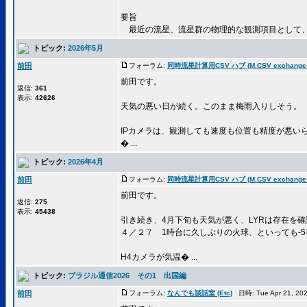
要旨
最近の流星、流星群の物理的な観測項目として、流星
トピック:
2026年5月
前田
フォーラム:
同時流星計算用CSV ハブ (M.CSV exchange 
前田です。
返信:
361
表示:
42626
天気の悪い日が続く。このまま梅雨入りしそう。
IPカメラは、観測しても速度も位置も精度が悪い
� ...
トピック:
2026年4月
前田
フォーラム:
同時流星計算用CSV ハブ (M.CSV exchange 
前田です。
返信:
275
表示:
45438
引き続き、4月下旬も天気が悪く、LYRは存在を
４／２７ 1時台に久しぶりの火球、といっても-5
H4カメラが気温� ...
トピック:
ブラジル通信2026 その1 出国編
前田
フォーラム:
なんでも談話室 (Etc)
日時: Tue Apr 21, 20