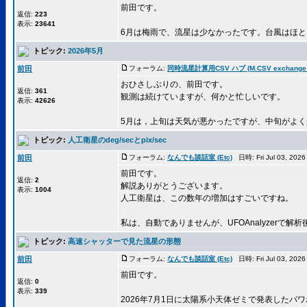
前田です。
返信:
223
表示:
23641
6月は梅雨で、流星は少なかったです。台風はほとん
トピック:
2026年5月
前田
フォーラム:
同時流星計算用CSV ハブ (M.CSV exchange 
おひさしぶりの、前田です。
返信:
361
観測は続けていますが、何かと忙しいです。
表示:
42626
5月は，上旬は天気が悪かったですが、中旬がよくか
トピック:
人工衛星のdeg/secとpix/sec
前田
フォーラム:
なんでも談話室 (Etc)
日時: Fri Jul 03, 202
前田です。
返信:
2
解説ありがとうございます。
表示:
1004
人工衛星は、この数年の増加はすごいですね。
私は、自動でありませんが、UFOAnalyzerで解析後
トピック:
高速シャッターで見た流星の形態
前田
フォーラム:
なんでも談話室 (Etc)
日時: Fri Jul 03, 202
前田です。
返信:
0
表示:
339
2026年7月1日に太陽系小天体ゼミで発表したパ