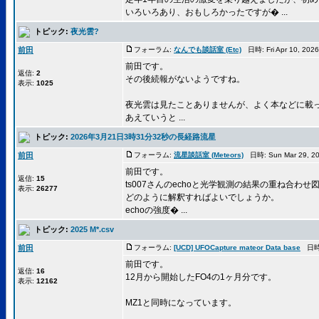
いろいろあり、おもしろかったですが� ...
トピック:
夜光雲?
前田
フォーラム:
なんでも談話室 (Etc)
日時: Fri Apr 10, 20
前田です。
返信:
2
その後続報がないようですね。
表示:
1025
夜光雲は見たことありませんが、よく本などに載
あえていうと ...
トピック:
2026年3月21日3時31分32秒の長経路流星
前田
フォーラム:
流星談話室 (Meteors)
日時: Sun Mar 29, 2
前田です。
返信:
15
ts007さんのechoと光学観測の結果の重ね合わ
表示:
26277
どのように解釈すればよいでしょうか。
echoの強度� ...
トピック:
2025 M*.csv
前田
フォーラム:
[UCD] UFOCapture mateor Data base
日時: 
前田です。
返信:
16
12月から開始したFO4の1ヶ月分です。
表示:
12162
MZ1と同時になっています。