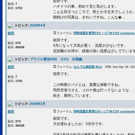
前田です。
返信:
7
ハチドリの巣、初めて見た気がします。
表示:
1701
こんな目立つところで、蛇とか大丈夫でしょうか
朝焼けの写真は、きれいですね。こんな� ...
トピック:
2026年4月
前田
フォーラム:
同時流星計算用CSV ハブ (M.CSV exchange 
前田です。
返信:
275
4月になって天気が悪く、流星が少ないです。
表示:
45438
近距離の火球や、経路の長い流星は少しでていま
トピック:
ブラジル通信2026 その1 出国編
前田
フォーラム:
なんでも談話室 (Etc)
日時: Sun Apr 19, 20
前田です。
返信:
7
表示:
1701
この時期ドバイとは、貴重な体験ですね。
羽田空港でさえ、コロナ後は行ってないような、
続き、期待しています。
トピック:
2026年3月
前田
フォーラム:
同時流星計算用CSV ハブ (M.CSV exchange 
前田です。
返信:
273
大分遅れましたが、3月分です。
表示:
38349
定年1年目の生活の激変を乗り越えましたが、初め