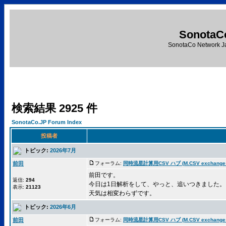
SonotaC
SonotaCo Network J
検索結果 2925 件
SonotaCo.JP Forum Index
投稿者
トピック:
2026年7月
前田
フォーラム:
同時流星計算用CSV ハブ (M.CSV exchange 
前田です。
返信:
294
今日は1日解析をして、やっと、追いつきました。
表示:
21123
天気は相変わらずです。
トピック:
2026年6月
前田
フォーラム:
同時流星計算用CSV ハブ (M.CSV exchange 