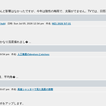
ど影響はなかったですが、今年は陰性の梅雨で、太陽がでません。TVでは、日照不�
hub)
日時: Sun Jul 05, 2026 12:34 pm 件名:
MZ1 2026 5/7-31
なり流星撮れまし� ...
6 9:54 pm 件名:
人工衛星のdeg/secとpix/sec
、平均角� ...
6 9:47 pm 件名:
高速シャッターで見た流星の形態
ワポをアップします。