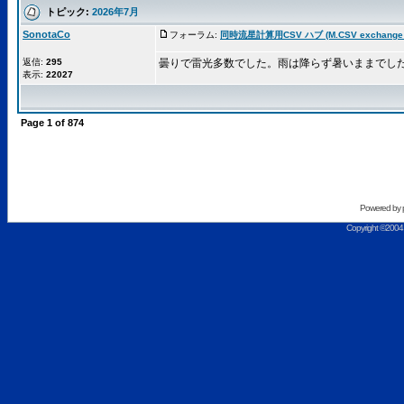
トピック:
2026年7月
SonotaCo
フォーラム:
同時流星計算用CSV ハブ (M.CSV exchange 
返信:
295
曇りで雷光多数でした。雨は降らず暑いままでし
表示:
22027
Page
1
of
874
Powered by
Copyright ©2004 