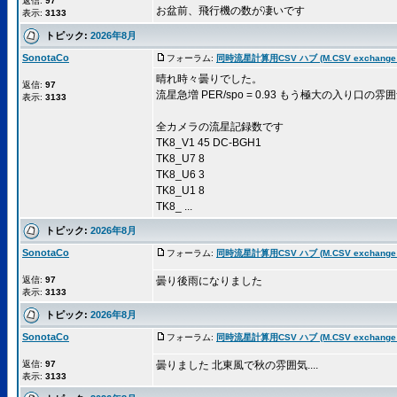
返信:
97
お盆前、飛行機の数が凄いです
表示:
3133
トピック:
2026年8月
SonotaCo
フォーラム:
同時流星計算用CSV ハブ (M.CSV exchange 
晴れ時々曇りでした。
返信:
97
流星急増 PER/spo = 0.93 もう極大の入り口の
表示:
3133
全カメラの流星記録数です
TK8_V1 45 DC-BGH1
TK8_U7 8
TK8_U6 3
TK8_U1 8
TK8_ ...
トピック:
2026年8月
SonotaCo
フォーラム:
同時流星計算用CSV ハブ (M.CSV exchange 
返信:
97
曇り後雨になりました
表示:
3133
トピック:
2026年8月
SonotaCo
フォーラム:
同時流星計算用CSV ハブ (M.CSV exchange 
返信:
97
曇りました 北東風で秋の雰囲気....
表示:
3133