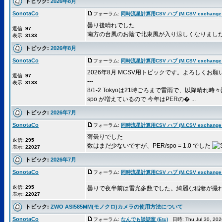
トピック:
2026年8月
SonotaCo
フォーラム:
同時流星計算用CSV ハブ (M.CSV exchange 
曇り後晴れでした
返信:
97
南方の台風のお陰で北東風が入り涼しくなりまし
表示:
3133
トピック:
2026年8月
SonotaCo
フォーラム:
同時流星計算用CSV ハブ (M.CSV exchange 
2026年8月 MCSV用トピックです。よろしくお願
返信:
97
---
表示:
3133
8/1-2 Tokyoは21時ごろまで雷雨で、以降晴れ時
spo が増えているので 今年はPERの� ...
トピック:
2026年7月
SonotaCo
フォーラム:
同時流星計算用CSV ハブ (M.CSV exchange 
薄曇りでした
返信:
295
数はまだ少ないですが、PER/spo = 1.0 でした
表示:
22027
トピック:
2026年7月
SonotaCo
フォーラム:
同時流星計算用CSV ハブ (M.CSV exchange 
返信:
295
曇りで夜半前は雷光多数でした。綺麗な稲妻が撮
表示:
22027
トピック:
ZWO ASI585MM(モノクロ)カメラの使用方法について
SonotaCo
フォーラム:
なんでも談話室 (Etc)
日時: Thu Jul 30, 20