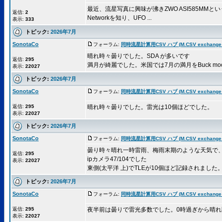
最近、流星写真に興味が沸きZWO ASI585MM
返信:
2
Networkを知り、UFO ...
表示:
333
トピック:
2026年7月
SonotaCo
フォーラム:
同時流星計算用CSV ハブ (M.CSV exchange 
晴れ時々曇りでした。SDA が多いです
返信:
295
満月が綺麗でした。米国では7月の満月をBuck mo
表示:
22027
トピック:
2026年7月
SonotaCo
フォーラム:
同時流星計算用CSV ハブ (M.CSV exchange 
返信:
295
晴れ時々曇りでした。雷光は10個ほどでした。
表示:
22027
トピック:
2026年7月
SonotaCo
フォーラム:
同時流星計算用CSV ハブ (M.CSV exchange 
曇り時々晴れ一時雷雨、梅雨末期のような天気で
返信:
295
ipカメラ47/104でした
表示:
22027
東側(太平洋 上)でTLEが10個ほど記録されました。他
トピック:
2026年7月
SonotaCo
フォーラム:
同時流星計算用CSV ハブ (M.CSV exchange 
返信:
295
夜半前は曇りで雷光多数でした。0時過ぎから晴
表示:
22027