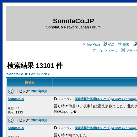
SonotaCo.JP
SonotaCo Network Japan Forum
Top Page
FAQ
検索
プロフィール
プライ
検索結果 13101 件
SonotaCo.JP Forum Index
投稿者
トピック:
2026年8月
SonotaCo
フォーラム:
同時流星計算用CSV ハブ (M.CSV exchange 
曇り時々薄曇り、夜半前は雷光多数でした。北向き
返信:
97
PER/spo は� ...
表示:
3133
トピック:
2026年8月
SonotaCo
フォーラム:
同時流星計算用CSV ハブ (M.CSV exchange 
曇り時々晴れでした