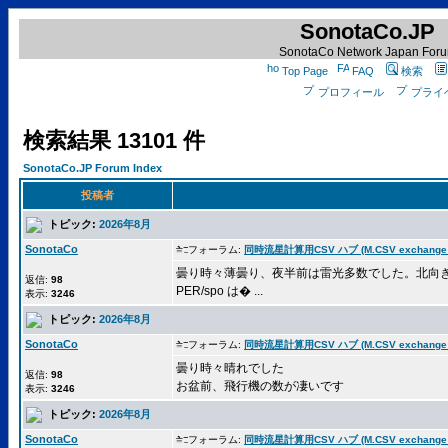
SonotaCo.JP
SonotaCo Network Japan For
Top Page
FAQ
検索
プロフィール
プライ
検索結果 13101 件
SonotaCo.JP Forum Index
投稿者
トピック:
2026年8月
SonotaCo
フォーラム:
同時流星計算用CSV ハブ (M.CSV exchange 
曇り時々薄曇り、夜半前は雷光多数でした。北向き
返信:
98
PER/spo は� ...
表示:
3246
トピック:
2026年8月
SonotaCo
フォーラム:
同時流星計算用CSV ハブ (M.CSV exchange 
曇り時々晴れでした
返信:
98
お盆前、飛行機の数が凄いです
表示:
3246
トピック:
2026年8月
SonotaCo
フォーラム:
同時流星計算用CSV ハブ (M.CSV exchange 