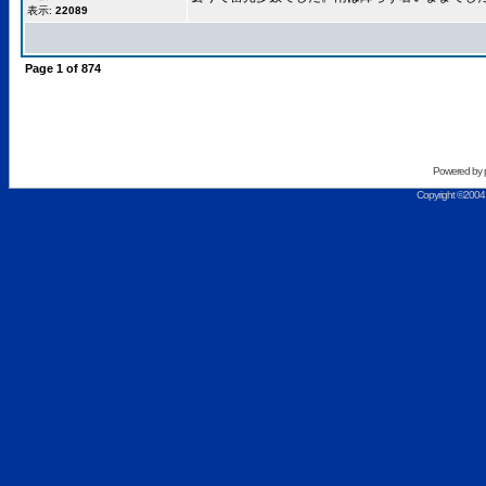
表示:
22089
Page
1
of
874
Powered by
Copyright ©2004 