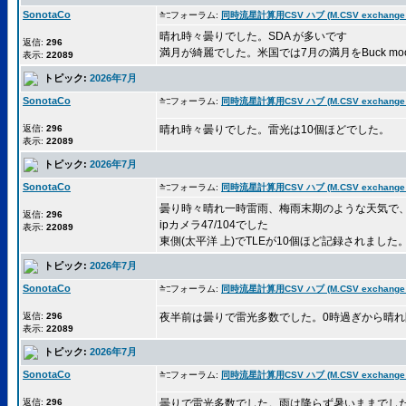
SonotaCo
フォーラム:
同時流星計算用CSV ハブ (M.CSV exchange 
晴れ時々曇りでした。SDA が多いです
返信:
296
満月が綺麗でした。米国では7月の満月をBuck mo
表示:
22089
トピック:
2026年7月
SonotaCo
フォーラム:
同時流星計算用CSV ハブ (M.CSV exchange 
返信:
296
晴れ時々曇りでした。雷光は10個ほどでした。
表示:
22089
トピック:
2026年7月
SonotaCo
フォーラム:
同時流星計算用CSV ハブ (M.CSV exchange 
曇り時々晴れ一時雷雨、梅雨末期のような天気で
返信:
296
ipカメラ47/104でした
表示:
22089
東側(太平洋 上)でTLEが10個ほど記録されました。他
トピック:
2026年7月
SonotaCo
フォーラム:
同時流星計算用CSV ハブ (M.CSV exchange 
返信:
296
夜半前は曇りで雷光多数でした。0時過ぎから晴
表示:
22089
トピック:
2026年7月
SonotaCo
フォーラム:
同時流星計算用CSV ハブ (M.CSV exchange 
返信:
296
曇りで雷光多数でした。雨は降らず暑いままでし