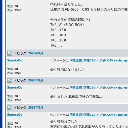
晴れ時々曇りでした。
返信:
98
流星急増 PER/spo = 0.93 もう極大の入り口の
表示:
3246
全カメラの流星記録数です
TK8_V1 45 DC-BGH1
TK8_U7 8
TK8_U6 3
TK8_U1 8
TK8_ ...
トピック:
2026年8月
SonotaCo
フォーラム:
同時流星計算用CSV ハブ (M.CSV exchange 
返信:
98
曇り後雨になりました
表示:
3246
トピック:
2026年8月
SonotaCo
フォーラム:
同時流星計算用CSV ハブ (M.CSV exchange 
返信:
98
曇りました 北東風で秋の雰囲気....
表示:
3246
トピック:
2026年8月
SonotaCo
フォーラム:
同時流星計算用CSV ハブ (M.CSV exchange 
曇り後晴れでした
返信:
98
南方の台風のお陰で北東風が入り涼しくなりまし
表示:
3246