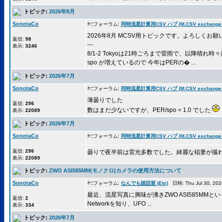
トピック:
2026年8月
SonotaCo
フォーラム:
同時流星計算用CSV ハブ (M.CSV exchange 
2026年8月 MCSV用トピックです。よろしくお願
返信:
98
---
表示:
3246
8/1-2 Tokyoは21時ごろまで雷雨で、以降晴れ時
spo が増えているので 今年はPERの� ...
トピック:
2026年7月
SonotaCo
フォーラム:
同時流星計算用CSV ハブ (M.CSV exchange 
薄曇りでした
返信:
296
数はまだ少ないですが、PER/spo = 1.0 でした
表示:
22089
トピック:
2026年7月
SonotaCo
フォーラム:
同時流星計算用CSV ハブ (M.CSV exchange 
返信:
296
曇りで夜半前は雷光多数でした。綺麗な稲妻が撮
表示:
22089
トピック:
ZWO ASI585MM(モノクロ)カメラの使用方法について
SonotaCo
フォーラム:
なんでも談話室 (Etc)
日時: Thu Jul 30, 20
最近、流星写真に興味が沸きZWO ASI585MM
返信:
2
Networkを知り、UFO ...
表示:
334
トピック:
2026年7月