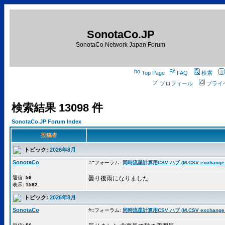
SonotaCo.JP
SonotaCo Network Japan Forum
Top Page
FAQ
検索
プロフィール
プライ
検索結果 13098 件
SonotaCo.JP Forum Index
投稿者
トピック:
2026年8月
SonotaCo
フォーラム:
同時流星計算用CSV ハブ (M.CSV exchange 
返信:
56
曇り後雨になりました
表示:
1582
トピック:
2026年8月
SonotaCo
フォーラム:
同時流星計算用CSV ハブ (M.CSV exchange 