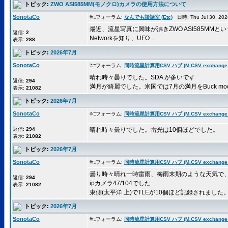
トピック:
ZWO ASI585MM(モノクロ)カメラの使用方法について
SonotaCo
フォーラム:
なんでも談話室 (Etc)
日時: Thu Jul 30, 20
最近、流星写真に興味が沸きZWO ASI585MM
返信:
2
Networkを知り、UFO ...
表示:
288
トピック:
2026年7月
SonotaCo
フォーラム:
同時流星計算用CSV ハブ (M.CSV exchange 
晴れ時々曇りでした。SDA が多いです
返信:
294
満月が綺麗でした。米国では7月の満月をBuck mo
表示:
21082
トピック:
2026年7月
SonotaCo
フォーラム:
同時流星計算用CSV ハブ (M.CSV exchange 
返信:
294
晴れ時々曇りでした。雷光は10個ほどでした。
表示:
21082
トピック:
2026年7月
SonotaCo
フォーラム:
同時流星計算用CSV ハブ (M.CSV exchange 
曇り時々晴れ一時雷雨、梅雨末期のような天気で
返信:
294
ipカメラ47/104でした
表示:
21082
東側(太平洋 上)でTLEが10個ほど記録されました。他
トピック:
2026年7月
SonotaCo
フォーラム:
同時流星計算用CSV ハブ (M.CSV exchange 