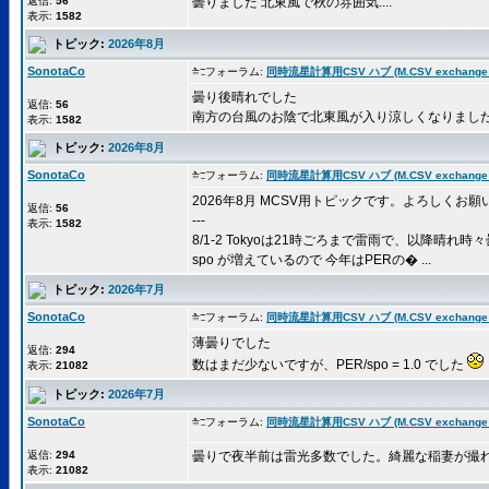
返信:
56
曇りました 北東風で秋の雰囲気....
表示:
1582
トピック:
2026年8月
SonotaCo
フォーラム:
同時流星計算用CSV ハブ (M.CSV exchange 
曇り後晴れでした
返信:
56
南方の台風のお陰で北東風が入り涼しくなりまし
表示:
1582
トピック:
2026年8月
SonotaCo
フォーラム:
同時流星計算用CSV ハブ (M.CSV exchange 
2026年8月 MCSV用トピックです。よろしくお願
返信:
56
---
表示:
1582
8/1-2 Tokyoは21時ごろまで雷雨で、以降晴れ時
spo が増えているので 今年はPERの� ...
トピック:
2026年7月
SonotaCo
フォーラム:
同時流星計算用CSV ハブ (M.CSV exchange 
薄曇りでした
返信:
294
数はまだ少ないですが、PER/spo = 1.0 でした
表示:
21082
トピック:
2026年7月
SonotaCo
フォーラム:
同時流星計算用CSV ハブ (M.CSV exchange 
返信:
294
曇りで夜半前は雷光多数でした。綺麗な稲妻が撮
表示:
21082