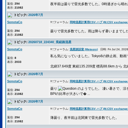
返信:
294
夜半前は曇りで雷光多数でした。0時過ぎから晴
表示:
21082
トピック:
2026年7月
SonotaCo
フォーラム:
同時流星計算用CSV ハブ (M.CSV exchange 
返信:
294
曇りで雷光多数でした。雨は降らず暑いままでし
表示:
21082
トピック:
20260718_224340_長経路流星
SonotaCo
フォーラム:
流星談話室 (Meteors)
日時: Fri Jul 24, 20
私も気になっていました。Tokyo8の静止画、動画
返信:
8
表示:
2033
北緯37.649度 東経135.209度 標高88.6km から 北
トピック:
2026年7月
SonotaCo
フォーラム:
同時流星計算用CSV ハブ (M.CSV exchange 
曇り
のようでした。 凄い暑さで、涼
返信:
294
BPIの比率が大きいで� ...
表示:
21082
トピック:
2026年7月
SonotaCo
フォーラム:
同時流星計算用CSV ハブ (M.CSV exchange 
返信:
294
薄曇り、夜半前は北関東で雷光多数でした。
表示:
21082