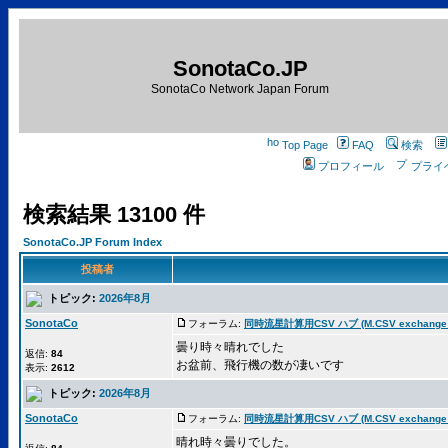
SonotaCo.JP
SonotaCo Network Japan Forum
Top Page
FAQ
検索
プロフィール
プライ
検索結果 13100 件
SonotaCo.JP Forum Index
投稿者
トピック:
2026年8月
SonotaCo
フォーラム:
同時流星計算用CSV ハブ (M.CSV exchange 
曇り時々晴れでした
返信:
84
お盆前、飛行機の数が凄いです
表示:
2612
トピック:
2026年8月
SonotaCo
フォーラム:
同時流星計算用CSV ハブ (M.CSV exchange 
晴れ時々曇りでした。