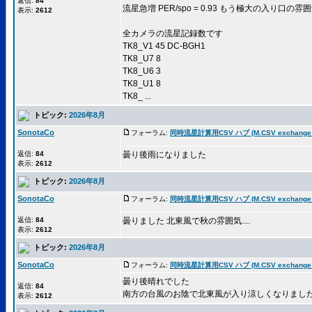
返信:
84
流星急増 PER/spo = 0.93 もう極大の入り口の
表示:
2612
全カメラの流星記録数です
TK8_V1 45 DC-BGH1
TK8_U7 8
TK8_U6 3
TK8_U1 8
TK8_ ...
トピック:
2026年8月
SonotaCo
フォーラム:
同時流星計算用CSV ハブ (M.CSV exchange 
返信:
84
曇り後雨になりました
表示:
2612
トピック:
2026年8月
SonotaCo
フォーラム:
同時流星計算用CSV ハブ (M.CSV exchange 
返信:
84
曇りました 北東風で秋の雰囲気....
表示:
2612
トピック:
2026年8月
SonotaCo
フォーラム:
同時流星計算用CSV ハブ (M.CSV exchange 
曇り後晴れでした
返信:
84
南方の台風のお陰で北東風が入り涼しくなりまし
表示:
2612