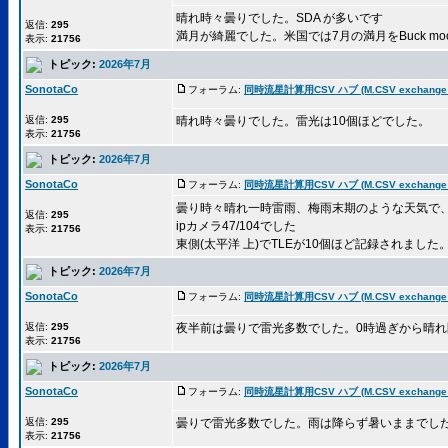
晴れ時々曇りでした。SDA が多いです
返信:
295
満月が綺麗でした。米国では7月の満月をBuck mo
表示:
21756
トピック:
2026年7月
SonotaCo
フォーラム:
同時流星計算用CSV ハブ (M.CSV exchange 
返信:
295
晴れ時々曇りでした。雷光は10個ほどでした。
表示:
21756
トピック:
2026年7月
SonotaCo
フォーラム:
同時流星計算用CSV ハブ (M.CSV exchange 
曇り時々晴れ一時雷雨、梅雨末期のような天気で
返信:
295
ipカメラ47/104でした
表示:
21756
東側(太平洋 上)でTLEが10個ほど記録されました。他
トピック:
2026年7月
SonotaCo
フォーラム:
同時流星計算用CSV ハブ (M.CSV exchange 
返信:
295
夜半前は曇りで雷光多数でした。0時過ぎから晴
表示:
21756
トピック:
2026年7月
SonotaCo
フォーラム:
同時流星計算用CSV ハブ (M.CSV exchange 
返信:
295
曇りで雷光多数でした。雨は降らず暑いままでし
表示:
21756