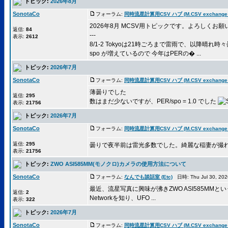
トピック:
2026年8月
SonotaCo
フォーラム:
同時流星計算用CSV ハブ (M.CSV exchange 
2026年8月 MCSV用トピックです。よろしくお願
返信:
84
---
表示:
2612
8/1-2 Tokyoは21時ごろまで雷雨で、以降晴れ時
spo が増えているので 今年はPERの� ...
トピック:
2026年7月
SonotaCo
フォーラム:
同時流星計算用CSV ハブ (M.CSV exchange 
薄曇りでした
返信:
295
数はまだ少ないですが、PER/spo = 1.0 でした
表示:
21756
トピック:
2026年7月
SonotaCo
フォーラム:
同時流星計算用CSV ハブ (M.CSV exchange 
返信:
295
曇りで夜半前は雷光多数でした。綺麗な稲妻が撮
表示:
21756
トピック:
ZWO ASI585MM(モノクロ)カメラの使用方法について
SonotaCo
フォーラム:
なんでも談話室 (Etc)
日時: Thu Jul 30, 20
最近、流星写真に興味が沸きZWO ASI585MM
返信:
2
Networkを知り、UFO ...
表示:
322
トピック:
2026年7月
SonotaCo
フォーラム:
同時流星計算用CSV ハブ (M.CSV exchange 