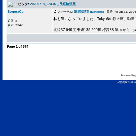
トピック:
20260718_224340_長経路流星
SonotaCo
フォーラム:
流星談話室 (Meteors)
日時: Fri Jul 24, 20
私も気になっていました。Tokyo8の静止画、動画
返信:
8
表示:
2147
北緯37.649度 東経135.209度 標高88.6km から 北
Page
1
of
874
Powered by
Copyright ©2004 