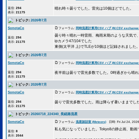
返信:
294
晴れ時々曇りでした。雷光は10個ほどでした。
表示:
21175
トピック:
2026年7月
SonotaCo
フォーラム:
同時流星計算用CSV ハブ (M.CSV exchange 
曇り時々晴れ一時雷雨、梅雨末期のような天気で
返信:
294
ipカメラ47/104でした
表示:
21175
東側(太平洋 上)でTLEが10個ほど記録されました。他
トピック:
2026年7月
SonotaCo
フォーラム:
同時流星計算用CSV ハブ (M.CSV exchange 
返信:
294
夜半前は曇りで雷光多数でした。0時過ぎから晴
表示:
21175
トピック:
2026年7月
SonotaCo
フォーラム:
同時流星計算用CSV ハブ (M.CSV exchange 
返信:
294
曇りで雷光多数でした。雨は降らず暑いままでし
表示:
21175
トピック:
20260718_224340_長経路流星
SonotaCo
フォーラム:
流星談話室 (Meteors)
日時: Fri Jul 24, 20
私も気になっていました。Tokyo8の静止画、動画
返信:
8
表示:
2044