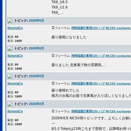
TK8_U6 3
TK8_U1 8
TK8_ ...
トピック:
2026年8月
SonotaCo
フォーラム:
同時流星計算用CSV ハブ (M.CSV exchange 
返信:
60
曇り後雨になりました
表示:
1669
トピック:
2026年8月
SonotaCo
フォーラム:
同時流星計算用CSV ハブ (M.CSV exchange 
返信:
60
曇りました 北東風で秋の雰囲気....
表示:
1669
トピック:
2026年8月
SonotaCo
フォーラム:
同時流星計算用CSV ハブ (M.CSV exchange 
曇り後晴れでした
返信:
60
南方の台風のお陰で北東風が入り涼しくなりまし
表示:
1669
トピック:
2026年8月
SonotaCo
フォーラム:
同時流星計算用CSV ハブ (M.CSV exchange 
2026年8月 MCSV用トピックです。よろしくお願
返信:
60
---
表示:
1669
8/1-2 Tokyoは21時ごろまで雷雨で、以降晴れ時