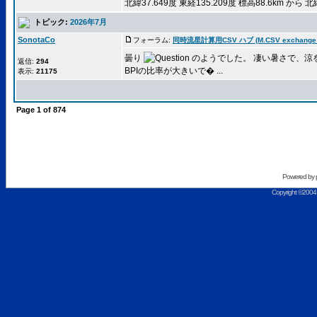
北緯37.649度 東経135.209度 標高88.6km から 北
トピック:
2026年7月
SonotaCo
フォーラム:
同時流星計算用CSV ハブ (M.CSV exchange 
曇り
のようでした。 凄い暑さで、涼
返信:
294
BPIの比率が大きいで� ...
表示:
21175
Page
1
of
874
Powered by
Copyright ©2004 