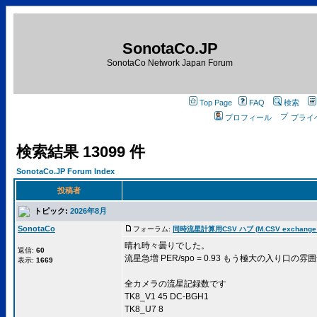
SonotaCo.JP
SonotaCo Network Japan Forum
Top Page
FAQ
検索
プロフィール
プライ
検索結果 13099 件
SonotaCo.JP Forum Index
投稿者
トピック:
2026年8月
SonotaCo
フォーラム:
同時流星計算用CSV ハブ (M.CSV exchange 
晴れ時々曇りでした。
返信:
60
流星急増 PER/spo = 0.93 もう極大の入り口の
表示:
1669
全カメラの流星記録数です
TK8_V1 45 DC-BGH1
TK8_U7 8