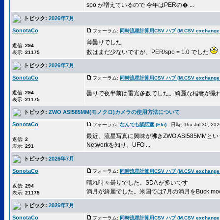
spo が増えているので 今年はPERの� ...
トピック:
2026年7月
SonotaCo
フォーラム:
同時流星計算用CSV ハブ (M.CSV exchange 
薄曇りでした
返信:
294
数はまだ少ないですが、PER/spo = 1.0 でした
表示:
21175
トピック:
2026年7月
SonotaCo
フォーラム:
同時流星計算用CSV ハブ (M.CSV exchange 
返信:
294
曇りで夜半前は雷光多数でした。綺麗な稲妻が撮
表示:
21175
トピック:
ZWO ASI585MM(モノクロ)カメラの使用方法について
SonotaCo
フォーラム:
なんでも談話室 (Etc)
日時: Thu Jul 30, 20
最近、流星写真に興味が沸きZWO ASI585MM
返信:
2
Networkを知り、UFO ...
表示:
291
トピック:
2026年7月
SonotaCo
フォーラム:
同時流星計算用CSV ハブ (M.CSV exchange 
晴れ時々曇りでした。SDA が多いです
返信:
294
満月が綺麗でした。米国では7月の満月をBuck mo
表示:
21175
トピック:
2026年7月
SonotaCo
フォーラム:
同時流星計算用CSV ハブ (M.CSV exchange 