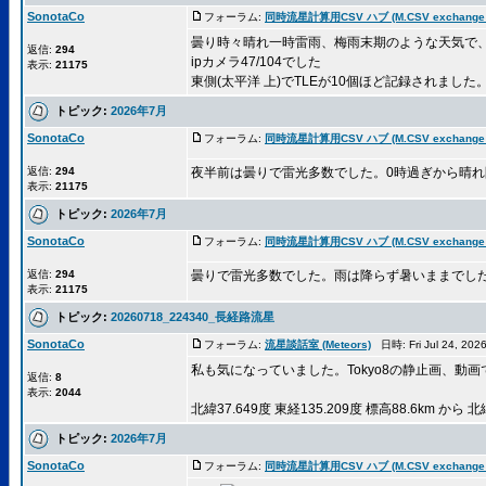
SonotaCo
フォーラム:
同時流星計算用CSV ハブ (M.CSV exchange 
曇り時々晴れ一時雷雨、梅雨末期のような天気で
返信:
294
ipカメラ47/104でした
表示:
21175
東側(太平洋 上)でTLEが10個ほど記録されました。他
トピック:
2026年7月
SonotaCo
フォーラム:
同時流星計算用CSV ハブ (M.CSV exchange 
返信:
294
夜半前は曇りで雷光多数でした。0時過ぎから晴
表示:
21175
トピック:
2026年7月
SonotaCo
フォーラム:
同時流星計算用CSV ハブ (M.CSV exchange 
返信:
294
曇りで雷光多数でした。雨は降らず暑いままでし
表示:
21175
トピック:
20260718_224340_長経路流星
SonotaCo
フォーラム:
流星談話室 (Meteors)
日時: Fri Jul 24, 20
私も気になっていました。Tokyo8の静止画、動画
返信:
8
表示:
2044
北緯37.649度 東経135.209度 標高88.6km から 北
トピック:
2026年7月
SonotaCo
フォーラム:
同時流星計算用CSV ハブ (M.CSV exchange 