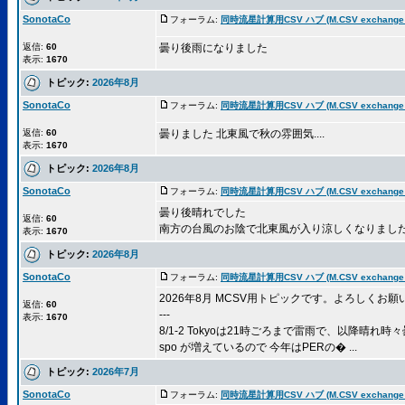
SonotaCo
フォーラム:
同時流星計算用CSV ハブ (M.CSV exchange 
返信:
60
曇り後雨になりました
表示:
1670
トピック:
2026年8月
SonotaCo
フォーラム:
同時流星計算用CSV ハブ (M.CSV exchange 
返信:
60
曇りました 北東風で秋の雰囲気....
表示:
1670
トピック:
2026年8月
SonotaCo
フォーラム:
同時流星計算用CSV ハブ (M.CSV exchange 
曇り後晴れでした
返信:
60
南方の台風のお陰で北東風が入り涼しくなりまし
表示:
1670
トピック:
2026年8月
SonotaCo
フォーラム:
同時流星計算用CSV ハブ (M.CSV exchange 
2026年8月 MCSV用トピックです。よろしくお願
返信:
60
---
表示:
1670
8/1-2 Tokyoは21時ごろまで雷雨で、以降晴れ時
spo が増えているので 今年はPERの� ...
トピック:
2026年7月
SonotaCo
フォーラム:
同時流星計算用CSV ハブ (M.CSV exchange 