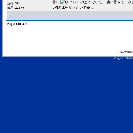
曇り
のようでした。 凄い暑さで、涼
返信:
294
BPIの比率が大きいで� ...
表示:
21175
Page
1
of
874
Powered by
Copyright ©2004 