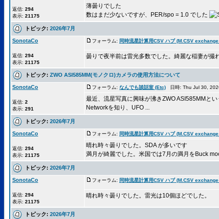
薄曇りでした
返信:
294
数はまだ少ないですが、PER/spo = 1.0 でした
表示:
21175
トピック:
2026年7月
SonotaCo
フォーラム:
同時流星計算用CSV ハブ (M.CSV exchange 
返信:
294
曇りで夜半前は雷光多数でした。綺麗な稲妻が撮
表示:
21175
トピック:
ZWO ASI585MM(モノクロ)カメラの使用方法について
SonotaCo
フォーラム:
なんでも談話室 (Etc)
日時: Thu Jul 30, 20
最近、流星写真に興味が沸きZWO ASI585MM
返信:
2
Networkを知り、UFO ...
表示:
291
トピック:
2026年7月
SonotaCo
フォーラム:
同時流星計算用CSV ハブ (M.CSV exchange 
晴れ時々曇りでした。SDA が多いです
返信:
294
満月が綺麗でした。米国では7月の満月をBuck mo
表示:
21175
トピック:
2026年7月
SonotaCo
フォーラム:
同時流星計算用CSV ハブ (M.CSV exchange 
返信:
294
晴れ時々曇りでした。雷光は10個ほどでした。
表示:
21175
トピック:
2026年7月