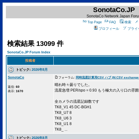
SonotaCo.JP
SonotaCo Network Japan For
Top Page
FAQ
検索
プロフィール
プライ
検索結果 13099 件
SonotaCo.JP Forum Index
投稿者
トピック:
2026年8月
SonotaCo
フォーラム:
同時流星計算用CSV ハブ (M.CSV exchange 
晴れ時々曇りでした。
返信:
60
流星急増 PER/spo = 0.93 もう極大の入り口の
表示:
1670
全カメラの流星記録数です
TK8_V1 45 DC-BGH1
TK8_U7 8
TK8_U6 3
TK8_U1 8
TK8_ ...
トピック:
2026年8月