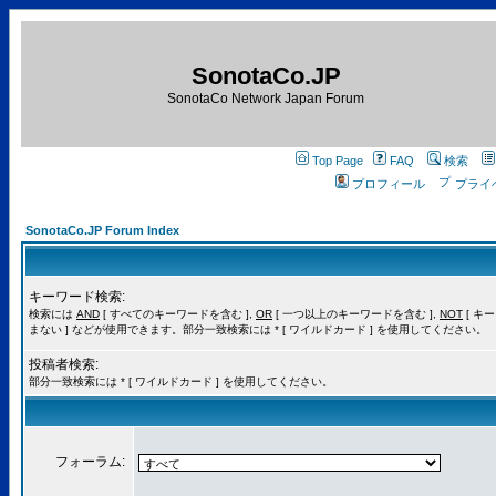
SonotaCo.JP
SonotaCo Network Japan Forum
Top Page
FAQ
検索
プロフィール
プライ
SonotaCo.JP Forum Index
キーワード検索:
検索には
AND
[ すべてのキーワードを含む ],
OR
[ 一つ以上のキーワードを含む ],
NOT
[ キ
まない ] などが使用できます。部分一致検索には * [ ワイルドカード ] を使用してください。
投稿者検索:
部分一致検索には * [ ワイルドカード ] を使用してください。
フォーラム: