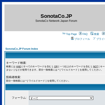
SonotaCo.JP
SonotaCo Network Japan Forum
Top Page
FAQ
検索
プロフィール
プライ
SonotaCo.JP Forum Index
キーワード検索:
検索には
AND
[ すべてのキーワードを含む ],
OR
[ 一つ以上のキーワードを含む ],
NOT
[ キ
まない ] などが使用できます。部分一致検索には * [ ワイルドカード ] を使用してください。
投稿者検索:
部分一致検索には * [ ワイルドカード ] を使用してください。
フォーラム: