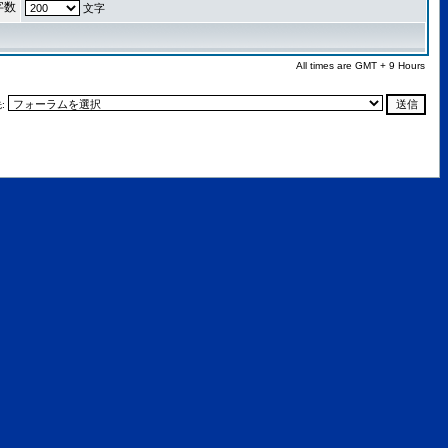
字数
文字
All times are GMT + 9 Hours
: