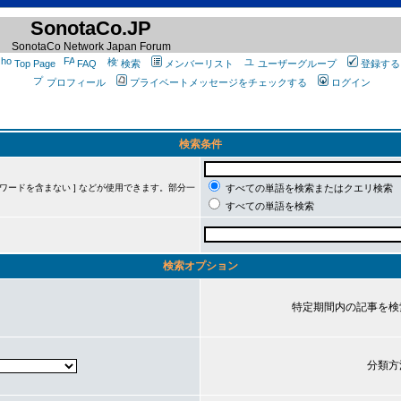
SonotaCo.JP
SonotaCo Network Japan Forum
Top Page
FAQ
検索
メンバーリスト
ユーザーグループ
登録する
プロフィール
プライベートメッセージをチェックする
ログイン
検索条件
ーワードを含まない ] などが使用できます。部分一
すべての単語を検索またはクエリ検索
すべての単語を検索
検索オプション
特定期間内の記事を検
分類方