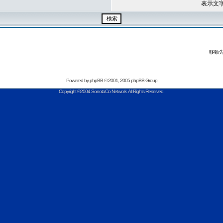
表示文
移動先
Powered by
phpBB
© 2001, 2005 phpBB Group
Copyright ©2004 SonotaCo Network. All Rights Reserved.