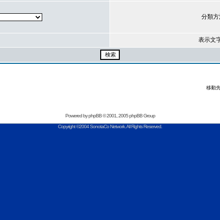
分類方
表示文
移動先
Powered by
phpBB
© 2001, 2005 phpBB Group
Copyright ©2004 SonotaCo Network. All Rights Reserved.