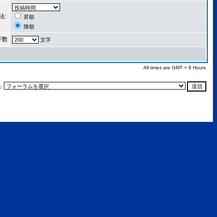
法:
昇順
降順
字数
文字
All times are GMT + 9 Hours
: