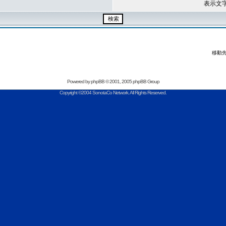
表示文
移動先
Powered by
phpBB
© 2001, 2005 phpBB Group
Copyright ©2004 SonotaCo Network. All Rights Reserved.