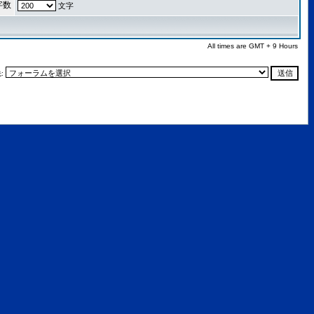
字数
文字
All times are GMT + 9 Hours
: