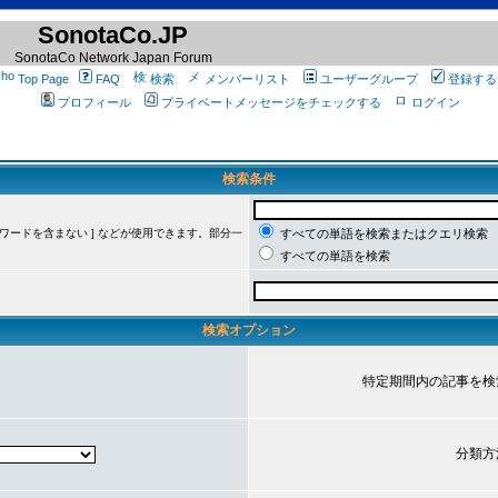
SonotaCo.JP
SonotaCo Network Japan Forum
Top Page
FAQ
検索
メンバーリスト
ユーザーグループ
登録する
プロフィール
プライベートメッセージをチェックする
ログイン
検索条件
ーワードを含まない ] などが使用できます。部分一
すべての単語を検索またはクエリ検索
すべての単語を検索
検索オプション
特定期間内の記事を検
分類方