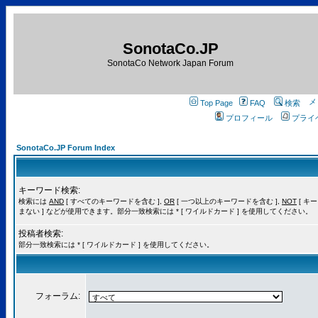
SonotaCo.JP
SonotaCo Network Japan Forum
Top Page
FAQ
検索
プロフィール
プライ
SonotaCo.JP Forum Index
キーワード検索:
検索には
AND
[ すべてのキーワードを含む ],
OR
[ 一つ以上のキーワードを含む ],
NOT
[ キ
まない ] などが使用できます。部分一致検索には * [ ワイルドカード ] を使用してください。
投稿者検索:
部分一致検索には * [ ワイルドカード ] を使用してください。
フォーラム: