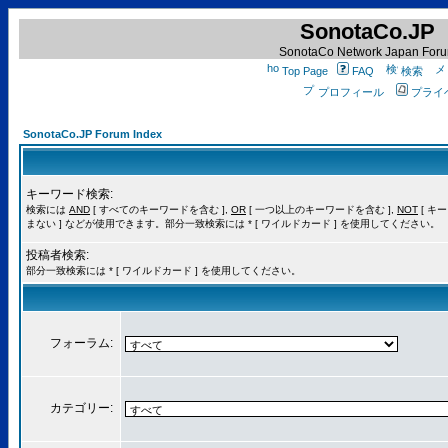
SonotaCo.JP
SonotaCo Network Japan For
Top Page
FAQ
検索
プロフィール
プライ
SonotaCo.JP Forum Index
キーワード検索:
検索には
AND
[ すべてのキーワードを含む ],
OR
[ 一つ以上のキーワードを含む ],
NOT
[ キ
まない ] などが使用できます。部分一致検索には * [ ワイルドカード ] を使用してください。
投稿者検索:
部分一致検索には * [ ワイルドカード ] を使用してください。
フォーラム:
カテゴリー: