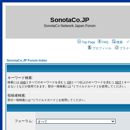
SonotaCo.JP
SonotaCo Network Japan Forum
Top Page
FAQ
検索
プロフィール
プライ
SonotaCo.JP Forum Index
キーワード検索:
検索には
AND
[ すべてのキーワードを含む ],
OR
[ 一つ以上のキーワードを含む ],
NOT
[ キ
まない ] などが使用できます。部分一致検索には * [ ワイルドカード ] を使用してください。
投稿者検索:
部分一致検索には * [ ワイルドカード ] を使用してください。
フォーラム: