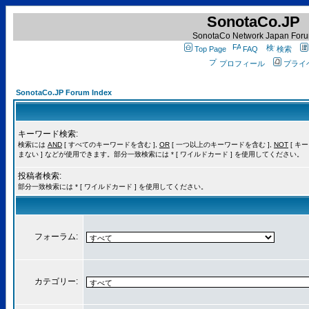
SonotaCo.JP
SonotaCo Network Japan For
Top Page
FAQ
検索
プロフィール
プライ
SonotaCo.JP Forum Index
キーワード検索:
検索には
AND
[ すべてのキーワードを含む ],
OR
[ 一つ以上のキーワードを含む ],
NOT
[ キ
まない ] などが使用できます。部分一致検索には * [ ワイルドカード ] を使用してください。
投稿者検索:
部分一致検索には * [ ワイルドカード ] を使用してください。
フォーラム:
カテゴリー: