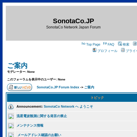
SonotaCo.JP
SonotaCo Network Japan Forum
Top Page
FAQ
検索
プロフィール
プライ
ご案内
モデレーター: None
このフォーラムを表示中のユーザー: None
SonotaCo.JP Forum Index
->
ご案内
トピック
Announcement:
SonotaCo Network へ ようこそ
流星電波観測に関する発言の禁止
メンテナンス情報
メールアドレス確認のお願い