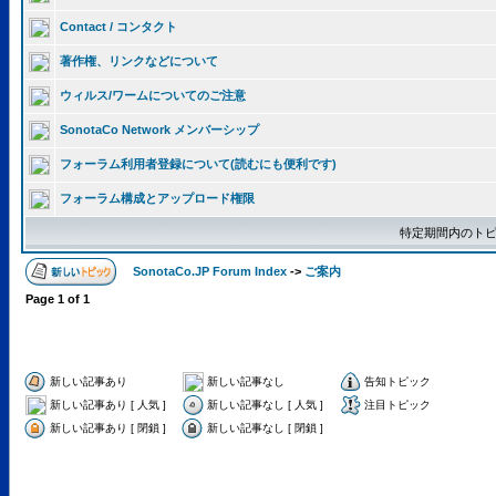
Contact / コンタクト
著作権、リンクなどについて
ウィルス/ワームについてのご注意
SonotaCo Network メンバーシップ
フォーラム利用者登録について(読むにも便利です)
フォーラム構成とアップロード権限
特定期間内のトピ
SonotaCo.JP Forum Index
->
ご案内
Page
1
of
1
新しい記事あり
新しい記事なし
告知トピック
新しい記事あり [ 人気 ]
新しい記事なし [ 人気 ]
注目トピック
新しい記事あり [ 閉鎖 ]
新しい記事なし [ 閉鎖 ]