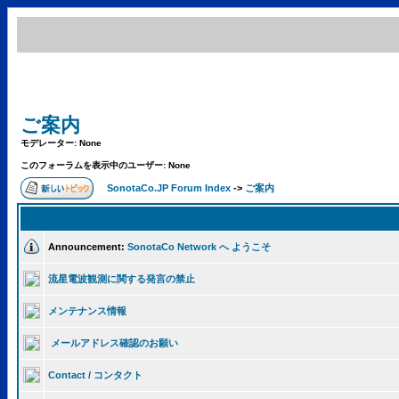
ご案内
モデレーター: None
このフォーラムを表示中のユーザー: None
SonotaCo.JP Forum Index
->
ご案内
Announcement:
SonotaCo Network へ ようこそ
流星電波観測に関する発言の禁止
メンテナンス情報
メールアドレス確認のお願い
Contact / コンタクト