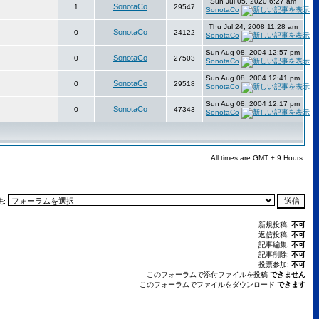
Sun Jul 05, 2020 6:27 am
SonotaCo
1
29547
SonotaCo
Thu Jul 24, 2008 11:28 am
SonotaCo
0
24122
SonotaCo
Sun Aug 08, 2004 12:57 pm
SonotaCo
0
27503
SonotaCo
Sun Aug 08, 2004 12:41 pm
SonotaCo
0
29518
SonotaCo
Sun Aug 08, 2004 12:17 pm
SonotaCo
0
47343
SonotaCo
All times are GMT + 9 Hours
先:
新規投稿:
不可
返信投稿:
不可
記事編集:
不可
記事削除:
不可
投票参加:
不可
このフォーラムで添付ファイルを投稿
できません
このフォーラムでファイルをダウンロード
できます