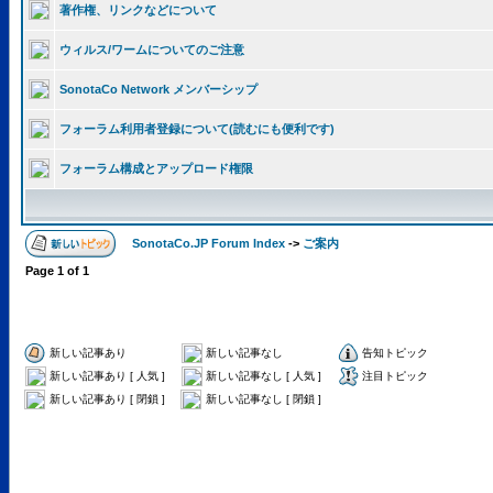
著作権、リンクなどについて
ウィルス/ワームについてのご注意
SonotaCo Network メンバーシップ
フォーラム利用者登録について(読むにも便利です)
フォーラム構成とアップロード権限
SonotaCo.JP Forum Index
->
ご案内
Page
1
of
1
新しい記事あり
新しい記事なし
告知トピック
新しい記事あり [ 人気 ]
新しい記事なし [ 人気 ]
注目トピック
新しい記事あり [ 閉鎖 ]
新しい記事なし [ 閉鎖 ]