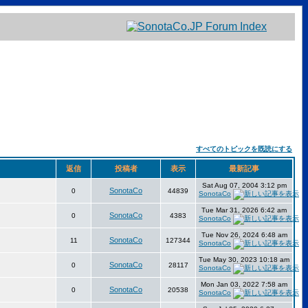
すべてのトピックを既読にする
返信
投稿者
表示
最新記事
Sat Aug 07, 2004 3:12 pm
SonotaCo
0
44839
SonotaCo
Tue Mar 31, 2026 6:42 am
SonotaCo
0
4383
SonotaCo
Tue Nov 26, 2024 6:48 am
SonotaCo
11
127344
SonotaCo
Tue May 30, 2023 10:18 am
SonotaCo
0
28117
SonotaCo
Mon Jan 03, 2022 7:58 am
SonotaCo
0
20538
SonotaCo