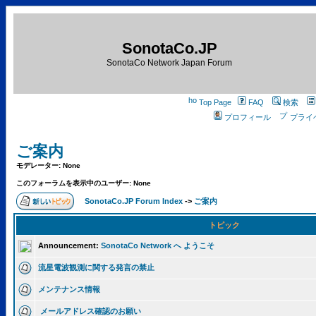
SonotaCo.JP
SonotaCo Network Japan Forum
Top Page
FAQ
検索
プロフィール
プライ
ご案内
モデレーター: None
このフォーラムを表示中のユーザー: None
SonotaCo.JP Forum Index
->
ご案内
トピック
Announcement:
SonotaCo Network へ ようこそ
流星電波観測に関する発言の禁止
メンテナンス情報
メールアドレス確認のお願い