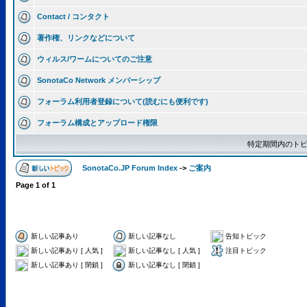
Contact / コンタクト
著作権、リンクなどについて
ウィルス/ワームについてのご注意
SonotaCo Network メンバーシップ
フォーラム利用者登録について(読むにも便利です)
フォーラム構成とアップロード権限
特定期間内のトピ
SonotaCo.JP Forum Index
->
ご案内
Page
1
of
1
新しい記事あり
新しい記事なし
告知トピック
新しい記事あり [ 人気 ]
新しい記事なし [ 人気 ]
注目トピック
新しい記事あり [ 閉鎖 ]
新しい記事なし [ 閉鎖 ]