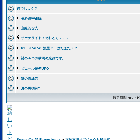
何でしょう？
長経路宇宙線
直線的な光
サーチライト？それとも．．．
8/19 20:40:45 流星？ はたまた？？
謎の４つの瞬間の光源です。
ビニール袋型UFO
謎の直線光
夏の風物詩?
特定期間内のトピ
SonotaCo.JP Forum Index
->
正体不明オブジェクト展示室