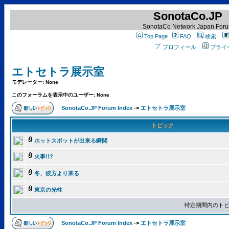
SonotaCo.JP
SonotaCo Network Japan For
Top Page
FAQ
検索
プロフィール
プライ
エトセトラ展示室
モデレーター: None
このフォーラムを表示中のユーザー: None
SonotaCo.JP Forum Index
->
エトセトラ展示室
トピック
ホットスポットが出来る瞬間
火事!!?
冬、彼方より来る
東京の光柱
特定期間内のトピ
SonotaCo.JP Forum Index
->
エトセトラ展示室