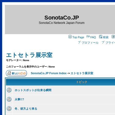
SonotaCo.JP
SonotaCo Network Japan Forum
Top Page
FAQ
検索
プロフィール
プライ
エトセトラ展示室
モデレーター: None
このフォーラムを表示中のユーザー: None
SonotaCo.JP Forum Index
->
エトセトラ展示室
トピック
ホットスポットが出来る瞬間
火事!!?
冬、彼方より来る