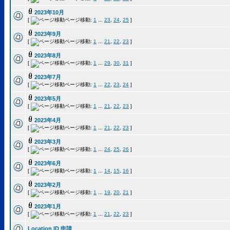
2023年10月
[
ページ移動:
1
...
23
,
24
,
25
]
2023年9月
[
ページ移動:
1
...
21
,
22
,
23
]
2023年8月
[
ページ移動:
1
...
29
,
30
,
31
]
2023年7月
[
ページ移動:
1
...
22
,
23
,
24
]
2023年5月
[
ページ移動:
1
...
21
,
22
,
23
]
2023年4月
[
ページ移動:
1
...
21
,
22
,
23
]
2023年3月
[
ページ移動:
1
...
24
,
25
,
26
]
2023年6月
[
ページ移動:
1
...
14
,
15
,
16
]
2023年2月
[
ページ移動:
1
...
19
,
20
,
21
]
2023年1月
[
ページ移動:
1
...
21
,
22
,
23
]
Location ID 申請