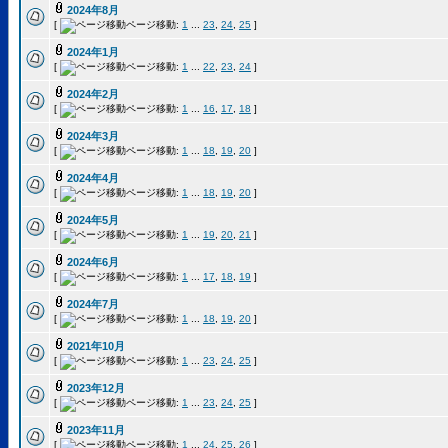
2024年8月
[
ページ移動:
1
...
23
,
24
,
25
]
2024年1月
[
ページ移動:
1
...
22
,
23
,
24
]
2024年2月
[
ページ移動:
1
...
16
,
17
,
18
]
2024年3月
[
ページ移動:
1
...
18
,
19
,
20
]
2024年4月
[
ページ移動:
1
...
18
,
19
,
20
]
2024年5月
[
ページ移動:
1
...
19
,
20
,
21
]
2024年6月
[
ページ移動:
1
...
17
,
18
,
19
]
2024年7月
[
ページ移動:
1
...
18
,
19
,
20
]
2021年10月
[
ページ移動:
1
...
23
,
24
,
25
]
2023年12月
[
ページ移動:
1
...
23
,
24
,
25
]
2023年11月
[
ページ移動:
1
...
24
,
25
,
26
]