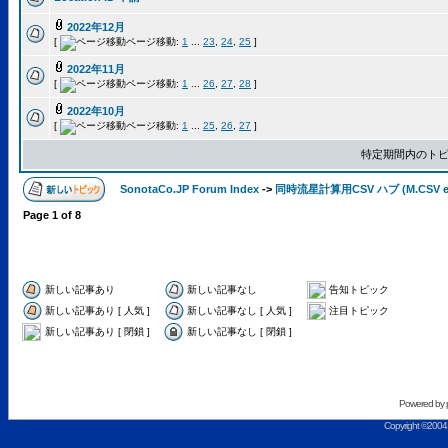
2022年12月
[
ページ移動:
1
...
23
,
24
,
25
]
2022年11月
[
ページ移動:
1
...
26
,
27
,
28
]
2022年10月
[
ページ移動:
1
...
25
,
26
,
27
]
特定期間内のトピ
SonotaCo.JP Forum Index
->
同時流星計算用CSV ハブ (M.CSV ex
Page
1
of
8
新しい記事あり
新しい記事なし
告知トピック
新しい記事あり [ 人気 ]
新しい記事なし [ 人気 ]
注目トピック
新しい記事あり [ 閉鎖 ]
新しい記事なし [ 閉鎖 ]
Powered by
Copyright ©2004 