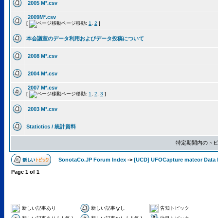
2005 M*.csv
2009M*.csv
[
ページ移動:
1
,
2
]
本会議室のデータ利用およびデータ投稿について
2008 M*.csv
2004 M*.csv
2007 M*.csv
[
ページ移動:
1
,
2
,
3
]
2003 M*.csv
Statictics / 統計資料
特定期間内のトピ
SonotaCo.JP Forum Index
->
[UCD] UFOCapture mateor Data 
Page
1
of
1
新しい記事あり
新しい記事なし
告知トピック