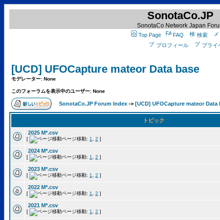
SonotaCo.JP
SonotaCo Network Japan For
Top Page
FAQ
検索
プロフィール
プライ
[UCD] UFOCapture mateor Data base
モデレーター: None
このフォーラムを表示中のユーザー: None
SonotaCo.JP Forum Index
->
[UCD] UFOCapture mateor Data 
トピック
2025 M*.csv
[
ページ移動:
1
,
2
]
2024 M*.csv
[
ページ移動:
1
,
2
]
2023 M*.csv
[
ページ移動:
1
,
2
]
2022 M*.csv
[
ページ移動:
1
,
2
]
2021 M*.csv
[
ページ移動:
1
,
2
]