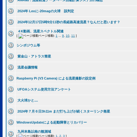
AMRad : 流星軌道データベース自動計算システムの構想
2024年 Leoに-20magの火球 誤判定
2024年12月17日5時9分11秒の長経路高速流星？なんだと思います？
４K動画、流星スペクトル関連
[
ページ移動:
1
...
9
,
10
,
11
]
シンポジウム等
紫金山・アトラス彗星
流星会議情報
Raspberry Pi (V3 Camera) による流星撮影の設定例
UFOAシステム使用方法アンケート
大火球かと....
2024年７月６日3h11m まだ打ち上げが続くスターリンク衛星
WindowsUpdateによる起動障害とリカバリー
九州本島以南の観測域
[
ページ移動:
1
,
2
,
3
]