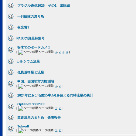
ブラジル通信2026 その1 出国編
一列編隊の渡り鳥
夜光雲?
PASJの流星特集号
栃木でのボードカメラ
[
ページ移動:
1
,
2
,
3
,
4
]
カルシウム流星
低軌道衛星と流星
中国、四国地方の観測域
[
ページ移動:
1
,
2
]
2024年における離心率が1を超える同時流星の統計
OptiPlex 3060SFF
[
ページ移動:
1
,
2
]
並走流星のまとめ 発表報告
Tokyo8
[
ページ移動:
1
,
2
]