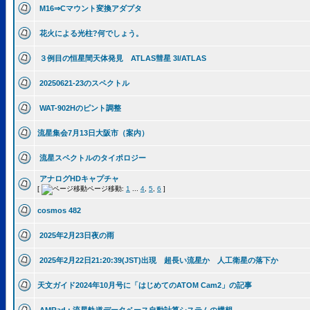
M16⇒Cマウント変換アダプタ
花火による光柱?何でしょう。
３例目の恒星間天体発見 ATLAS彗星 3I/ATLAS
20250621-23のスペクトル
WAT-902Hのピント調整
流星集会7月13日大阪市（案内）
流星スペクトルのタイポロジー
アナログHDキャプチャ
[
ページ移動:
1
...
4
,
5
,
6
]
cosmos 482
2025年2月23日夜の雨
2025年2月22日21:20:39(JST)出現 超長い流星か 人工衛星の落下か
天文ガイド2024年10月号に「はじめてのATOM Cam2」の記事