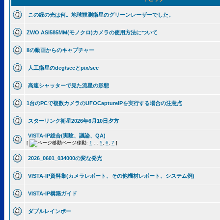
この緑の光は何。地球観測衛星のグリーンレーザーでした。
ZWO ASI585MM(モノクロ)カメラの使用方法について
IIの動画からのキャプチャー
人工衛星のdeg/secとpix/sec
高速シャッターで見た流星の形態
1台のPCで複数カメラのUFOCaptureIPを実行する場合の注意点
スターリンク衛星2026年6月10日夕方
VISTA-IP総合(実験、議論、QA)
[
ページ移動:
1
...
5
,
6
,
7
]
2026_0601_034000の変な発光
VISTA-IP資料集(カメラレポート、その他機材レポート、システム例)
VISTA-IP構築ガイド
ダブルレインボー