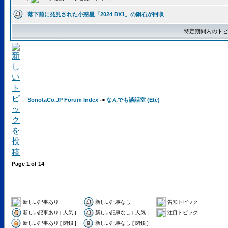
落下前に発見された小惑星「2024 BX1」の隕石が回収
特定期間内のトピ
SonotaCo.JP Forum Index
->
なんでも談話室 (Etc)
Page
1
of
14
新しい記事あり
新しい記事なし
告知トピック
新しい記事あり [ 人気 ]
新しい記事なし [ 人気 ]
注目トピック
新しい記事あり [ 閉鎖 ]
新しい記事なし [ 閉鎖 ]