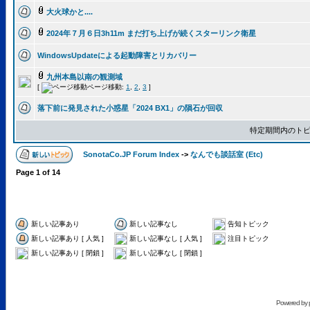
大火球かと....
2024年７月６日3h11m まだ打ち上げが続くスターリンク衛星
WindowsUpdateによる起動障害とリカバリー
九州本島以南の観測域
[
ページ移動:
1
,
2
,
3
]
落下前に発見された小惑星「2024 BX1」の隕石が回収
特定期間内のトピ
SonotaCo.JP Forum Index
->
なんでも談話室 (Etc)
Page
1
of
14
新しい記事あり
新しい記事なし
告知トピック
新しい記事あり [ 人気 ]
新しい記事なし [ 人気 ]
注目トピック
新しい記事あり [ 閉鎖 ]
新しい記事なし [ 閉鎖 ]
Powered by