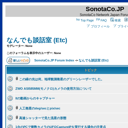
SonotaCo.JP
SonotaCo Network Japan For
Top Page
FAQ
検索
プロフィール
プライ
なんでも談話室 (Etc)
モデレーター: None
このフォーラムを表示中のユーザー: None
SonotaCo.JP Forum Index
->
なんでも談話室 (Etc)
トピック
この緑の光は何。地球観測衛星のグリーンレーザーでした。
ZWO ASI585MM(モノクロ)カメラの使用方法について
IIの動画からのキャプチャー
人工衛星のdeg/secとpix/sec
高速シャッターで見た流星の形態
1台のPCで複数カメラのUFOCaptureIPを実行する場合の注意点