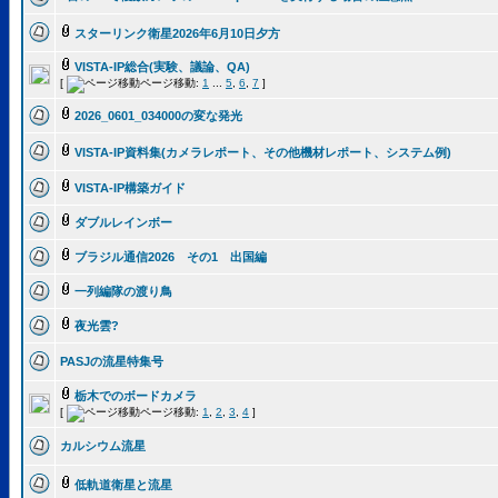
スターリンク衛星2026年6月10日夕方
VISTA-IP総合(実験、議論、QA)
[
ページ移動:
1
...
5
,
6
,
7
]
2026_0601_034000の変な発光
VISTA-IP資料集(カメラレポート、その他機材レポート、システム例)
VISTA-IP構築ガイド
ダブルレインボー
ブラジル通信2026 その1 出国編
一列編隊の渡り鳥
夜光雲?
PASJの流星特集号
栃木でのボードカメラ
[
ページ移動:
1
,
2
,
3
,
4
]
カルシウム流星
低軌道衛星と流星