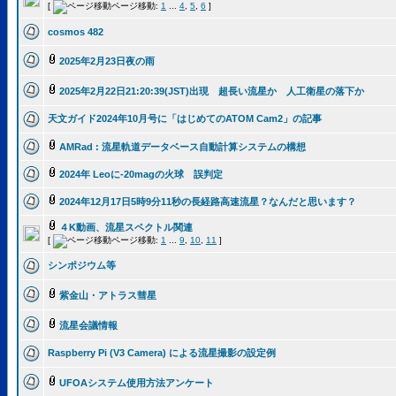
[
ページ移動:
1
...
4
,
5
,
6
]
cosmos 482
2025年2月23日夜の雨
2025年2月22日21:20:39(JST)出現 超長い流星か 人工衛星の落下か
天文ガイド2024年10月号に「はじめてのATOM Cam2」の記事
AMRad : 流星軌道データベース自動計算システムの構想
2024年 Leoに-20magの火球 誤判定
2024年12月17日5時9分11秒の長経路高速流星？なんだと思います？
４K動画、流星スペクトル関連
[
ページ移動:
1
...
9
,
10
,
11
]
シンポジウム等
紫金山・アトラス彗星
流星会議情報
Raspberry Pi (V3 Camera) による流星撮影の設定例
UFOAシステム使用方法アンケート