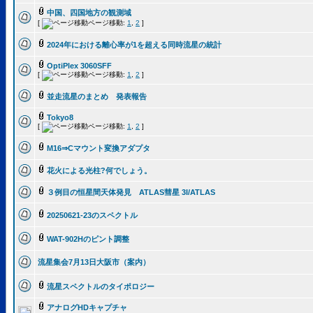
中国、四国地方の観測域
[
ページ移動:
1
,
2
]
2024年における離心率が1を超える同時流星の統計
OptiPlex 3060SFF
[
ページ移動:
1
,
2
]
並走流星のまとめ 発表報告
Tokyo8
[
ページ移動:
1
,
2
]
M16⇒Cマウント変換アダプタ
花火による光柱?何でしょう。
３例目の恒星間天体発見 ATLAS彗星 3I/ATLAS
20250621-23のスペクトル
WAT-902Hのピント調整
流星集会7月13日大阪市（案内）
流星スペクトルのタイポロジー
アナログHDキャプチャ