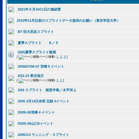
2021年９月10/11日の連続雷
2010年12月以前のスプライトデータ提供のお願い（東京学芸大学）
8/7 巨大至近スプライト
夏季スプライト ８／５
2005夏季スプライト観測
[
ページ移動:
1
,
2
,
3
]
2005/07/06-07 宮崎５イベント
4/22-23 東北地方
[
ページ移動:
1
,
2
]
3/20 スプライト 能登半島／太平洋上
2005 3月14日未明 北陸 4イベント
03/05-06宮崎４イベント
03/05-06山口6イベント
2005/1/3 ランニング・スプライト